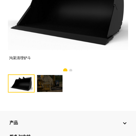
沟渠清理铲斗
图像
产品