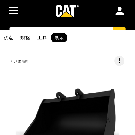
person
SEARCH
search
优点
规格
工具
展示
more_vert
沟渠清理