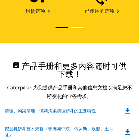
租赁选项
已使用的选项
assignment
产品手册和更多内容随时可供
下载！
Caterpillar 为您提供产品手册和其他信息文档以满足您不
断变化的业务需求。
file_download
Do
清理、沟渠清理、倾斜沟渠清理铲斗的主要特性
P
O
Do
挖掘机铲斗技术规格（非洲与中东、俄罗斯、欧盟、土耳
in
file_download
P
其）
a