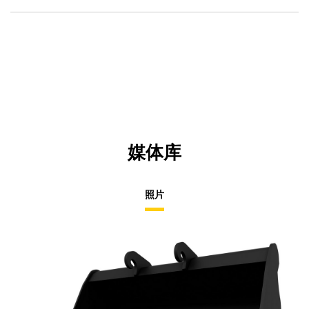
O
N
in
Ta
a
N
Ta
媒体库
照片