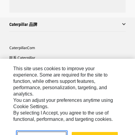
Caterpillar 品牌
Caterpillar.com
联系 Caterpillar
我的营销首选项
This site uses cookies to improve your
experience. Some are required for the site to
站点地图
function, while others support features,
performance, personalization, targeting, and
Cookie Settings
analytics.
法律
You can adjust your preferences anytime using
Cookie Settings.
隐私
By selecting I Accept, you agree to the use of
functional, performance, and targeting cookies.
Africa, Middle East ‧ Chinese
© 2026 Caterpillar. 保留所有权利