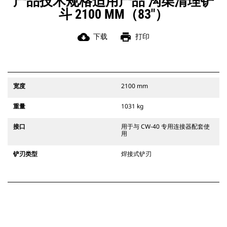
产品技术规格适用产品 沟渠清理铲
斗 2100 MM（83"）
cloud_download
print
下载
打印
宽度
2100 mm
重量
1031 kg
接口
用于与 CW-40 专用连接器配套使
用
铲刃类型
焊接式铲刃