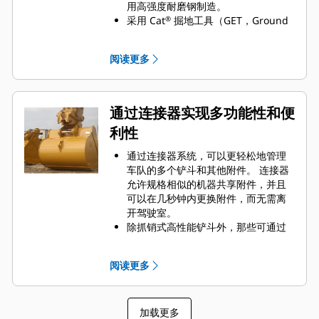
用高强度耐磨钢制造。
采用 Cat
掘地工具（GET，Ground
®
Engaging Tools）保护 Cat 铲斗最重
要的高磨损区域。 侧挡板保护器和侧
阅读更多
铲刀有助于保护铲斗中最常接触和穿
过物料的部件。
通过为您的铲斗和应用组合选择正确
的 GET 来降低维护成本。
通过连接器实现多功能性和便
铲斗齿尖提供多种选择，确保适合您
利性
的具体应用。 无论您需要获得平整的
挖掘底面还是挖掘坚硬、磨蚀性的物
通过连接器系统，可以更轻松地管理
料，总会有一款齿尖解决方案适合
车队的多个铲斗和其他附件。 连接器
您。
允许规格相似的机器共享附件，并且
可以在几秒钟内更换附件，而无需离
开驾驶室。
除抓销式高性能铲斗外，那些可通过
销直接连接到机器的铲斗也与 Cat
抓
®
销式快速连接器兼容。 抓销式高性能
阅读更多
铲斗配有一个可优化挖掘力的凹进
销，当与 Cat 抓销式快速连接器配套
使用时，可为铲斗提供更快的循环时
加载更多
间。