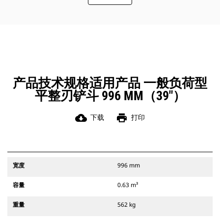
此外，Cat 抓销式快速连接器还允许操
作员反向连接铲斗，从而更容易地对
角部进行清理和挖方。
凭借始终处于操作员视线内的连接器
辅助闩锁所提供的听觉和视觉提示，
可以确保稳固地连接附件。
Cat 抓销式快速连接器与 311-352 履
带式挖掘机和所有轮式挖掘机兼容。
产品技术规格适用产品 一般负荷型
此外，还提供挖沟宽度连接器。
平整刃铲斗 996 MM（39"）
与 CW 专用连接器系统兼容的附件采
用固定式快速连接器铰接件。 CW 专
用连接器采用楔式锁定系统，确保始
cloud_download
print
下载
打印
终稳固地连接附件。
CW 专用连接器适用于所有履带式挖掘
机和轮式挖掘机。
宽度
996 mm
容量
0.63 m³
重量
562 kg