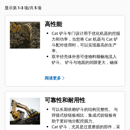
显示第 1-3 项/共 5 项
高性能
Cat 铲斗专门设计用于优化机器的挖掘
力和功率，当您将 Cat 机器与 Cat 铲
斗配对使用时，可以实现最高的生产
率。
双半径壳体外形可使物料顺畅地流入
铲斗。 铲斗与地面的间隙更大，确保
铲斗底部不会拖拽，因此降低了维护
成本。
阅读更多
油耗在挖掘过程中达到峰值。 Cat 铲
斗可以快速铲挖物料，提高了机器的
整体工作效率。
可在更短的时间内装载更多的物料。
可靠性和耐用性
对于每次装载，铲斗形状和侧挡板都
可将大部分物料保留在铲斗内。
可以长期依赖铲斗的结构完整性。 与
焊接式铰链板相比，集成式铰链板有
助于更好地分配挖掘力。
Cat 铲斗，尤其是过度磨损的部件，采