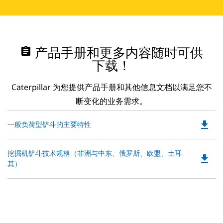
assignment
产品手册和更多内容随时可供
下载！
Caterpillar 为您提供产品手册和其他信息文档以满足您不
断变化的业务需求。
file_download
Do
一般负荷型铲斗的主要特性
P
O
Do
挖掘机铲斗技术规格（非洲与中东、俄罗斯、欧盟、土耳
in
file_download
P
其）
a
O
N
in
Ta
a
N
Ta