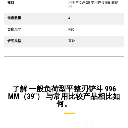
接口
用于与 CW-20 专用连接器配套使
用
齿座数量
4
齿座尺寸
K80
铲刃类型
直铲
了解 一般负荷型平整刃铲斗 996
MM（39"） 与常用比较产品相比如
何。