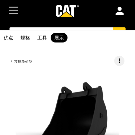
person
SEARCH
search
优点
规格
工具
展示
more_vert
常规负荷型