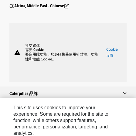
Africa, Middle East ‧ Chinese
社交媒体
Cookie
需要 Cookie
warning
要启用此功能，您必须接受使用针对性、功能
设置
性和性能 Cookie。
Caterpillar 品牌
This site uses cookies to improve your
experience. Some are required for the site to
Caterpillar.com
function, while others support features,
performance, personalization, targeting, and
联系 Caterpillar
analytics.