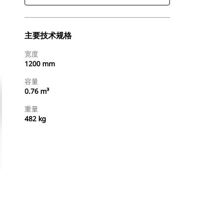
主要技术规格
宽度
1200 mm
容量
0.76 m³
重量
482 kg
查找代理商
请求报价