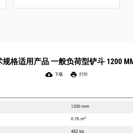
于通用负荷型铲斗。
通过使用平整刃或宽齿尖，一般负荷型
铲斗使您能够在任何作业中回填沟槽，
创建平整的挖掘底面或获得平滑的挖掘
表面。
您可以通过销将一般负荷型铲斗直接连
接到您的机器上，或者将其与 Cat 抓销
式快速连接器或 CW 专用连接器配套使
规格适用产品 一般负荷型铲斗 1200 MM
用。
cloud_download
print
下载
打印
1200 mm
0.76 m³
482 kg