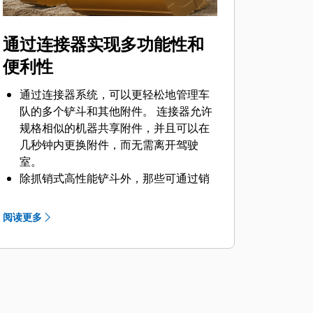
通过连接器实现多功能性和
便利性
通过连接器系统，可以更轻松地管理车
队的多个铲斗和其他附件。 连接器允许
规格相似的机器共享附件，并且可以在
几秒钟内更换附件，而无需离开驾驶
室。
除抓销式高性能铲斗外，那些可通过销
®
直接连接到机器的铲斗也与 Cat
抓销式
快速连接器兼容。 抓销式高性能铲斗配
阅读更多
有一个可优化挖掘力的凹进销，当与
Cat 抓销式快速连接器配套使用时，可
为铲斗提供更快的循环时间。
此外，Cat 抓销式快速连接器还允许操
作员反向连接铲斗，从而更容易地对角
部进行清理和挖方。