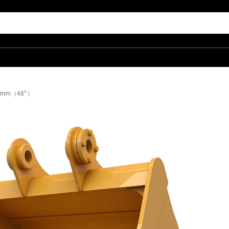
 mm（48"）