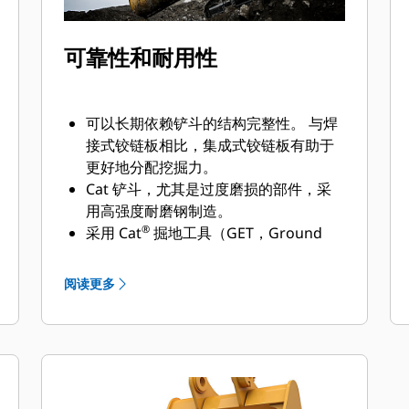
可靠性和耐用性
可以长期依赖铲斗的结构完整性。 与焊
接式铰链板相比，集成式铰链板有助于
更好地分配挖掘力。
Cat 铲斗，尤其是过度磨损的部件，采
用高强度耐磨钢制造。
®
采用 Cat
掘地工具（GET，Ground
Engaging Tools）保护 Cat 铲斗最重要
的高磨损区域。 侧挡板保护器和侧铲刀
阅读更多
有助于保护铲斗中最常接触和穿过物料
的部件。
通过为您的铲斗和应用组合选择正确的
GET 来降低维护成本。
铲斗齿尖提供多种选择，确保适合您的
具体应用。 无论您需要获得平整的挖掘