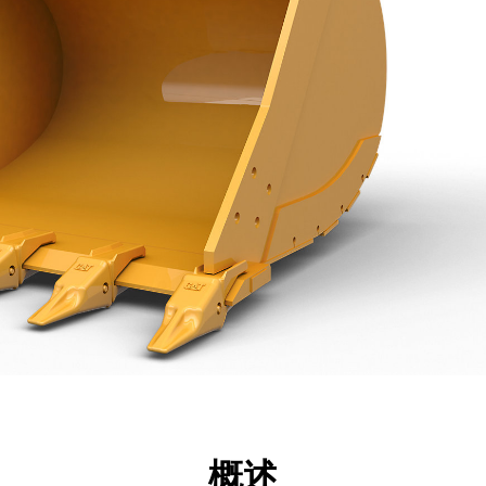
点
规格
工具
展示
概述