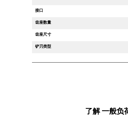
接口
齿座数量
齿座尺寸
铲刃类型
了解 一般负荷