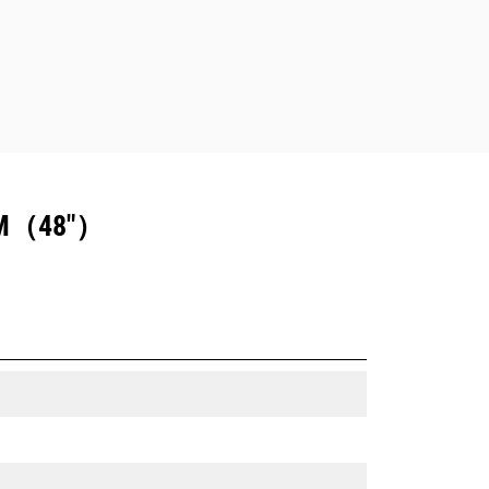
（48"）