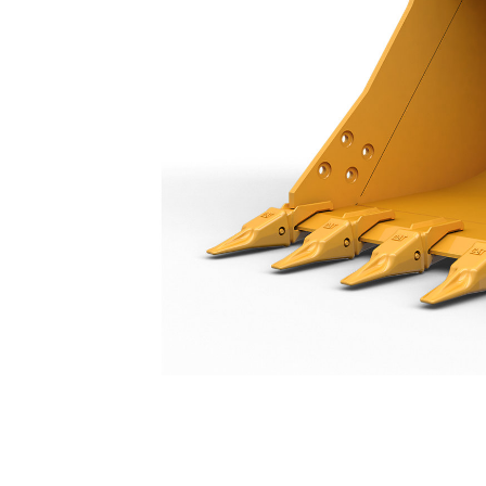
一般负荷型铲斗 1200 Mm（48"）
优
更改型号