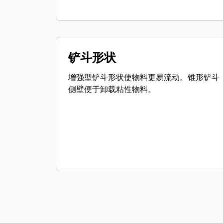
铲斗形状
增强型铲斗形状使物料更易流动。锥形铲斗
侧壁便于卸载粘性物料。