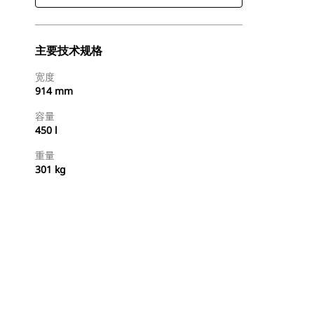
主要技术规格
宽度
914 mm
容量
450 l
重量
301 kg
立即购买
请求报价