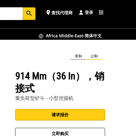
登录
place
apps
查找代理商
search
Africa Middle-East-简体中文
美制
公制
914 Mm（36 In），销
接式
重负荷型铲斗 - 小型挖掘机
请求报价
立即购买