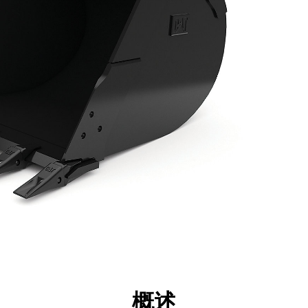
点
规格
工具
展示
概述