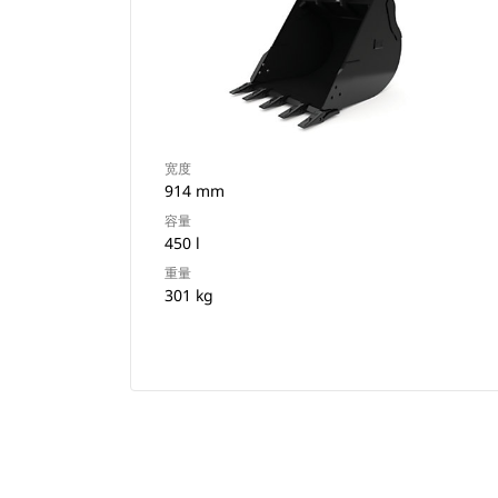
宽度
914 mm
容量
450 l
重量
301 kg