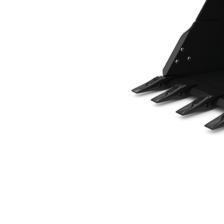
914 Mm（36 In），销接式
优
更改型号