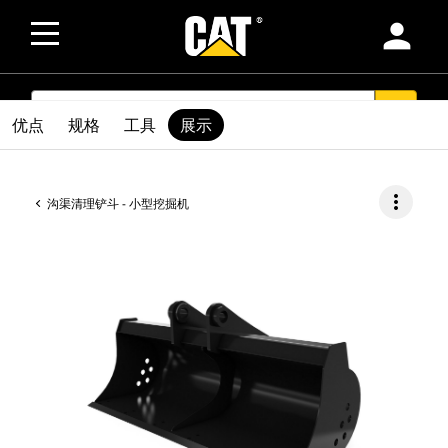
person
SEARCH
search
优点
规格
工具
展示
more_vert
沟渠清理铲斗 - 小型挖掘机