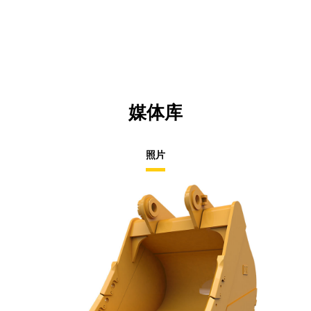
a
N
Ta
媒体库
照片