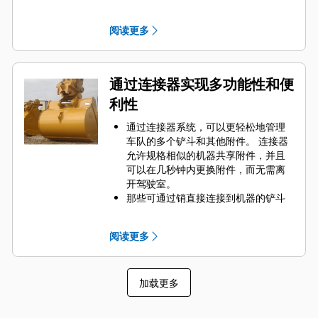
Engaging Tools）保护 Cat 铲斗最重
要的高磨损区域。 侧挡板保护器和侧
阅读更多
铲刀有助于保护铲斗中最常接触和穿
过物料的部件。
通过为您的铲斗和应用组合选择正确
的 GET 来降低维护成本。
通过连接器实现多功能性和便
铲斗齿尖提供多种选择，确保适合您
利性
的具体应用。 无论您需要获得平整的
挖掘底面还是挖掘坚硬、磨蚀性的物
通过连接器系统，可以更轻松地管理
料，总会有一款齿尖解决方案适合
车队的多个铲斗和其他附件。 连接器
您。
允许规格相似的机器共享附件，并且
可以在几秒钟内更换附件，而无需离
开驾驶室。
那些可通过销直接连接到机器的铲斗
也与 Cat
抓销式快速连接器兼容，但
®
不包括抓销式高性能铲斗。 抓销式高
阅读更多
性能铲斗配有一个可优化挖掘力的凹
进销，当与 Cat 抓销式快速连接器配
套使用时，可为铲斗提供更快的循环
加载更多
时间。
此外，Cat 抓销式快速连接器还允许操
作员反向连接铲斗，从而更容易地对