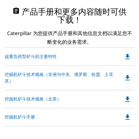
assignment
产品手册和更多内容随时可供
下载！
Caterpillar 为您提供产品手册和其他信息文档以满足您不
断变化的业务需求。
file_download
Do
超重负荷型铲斗的主要特性
P
O
Do
挖掘机铲斗技术规格（非洲与中东、俄罗斯、欧盟、土耳
in
file_download
P
其）
a
O
N
in
Ta
file_download
Do
挖掘机铲斗技术规格（北美）
a
P
N
O
Ta
file_download
Do
挖掘机铲斗手册
in
P
a
O
N
in
Ta