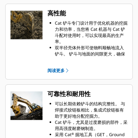
高性能
Cat 铲斗专门设计用于优化机器的挖掘
力和功率，当您将 Cat 机器与 Cat 铲
斗配对使用时，可以实现最高的生产
率。
双半径壳体外形可使物料顺畅地流入
铲斗。 铲斗与地面的间隙更大，确保
铲斗底部不会拖拽，因此降低了维护
成本。
阅读更多
油耗在挖掘过程中达到峰值。 Cat 铲
斗可以快速铲挖物料，提高了机器的
整体工作效率。
可在更短的时间内装载更多的物料。
可靠性和耐用性
对于每次装载，铲斗形状和侧挡板都
可将大部分物料保留在铲斗内。
可以长期依赖铲斗的结构完整性。 与
焊接式铰链板相比，集成式铰链板有
助于更好地分配挖掘力。
Cat 铲斗，尤其是过度磨损的部件，采
用高强度耐磨钢制造。
采用 Cat
掘地工具（GET，Ground
®