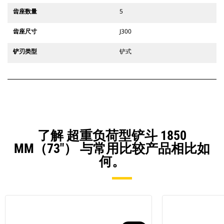
齿座数量
5
齿座尺寸
J300
铲刃类型
铲式
了解 超重负荷型铲斗 1850
MM（73"） 与常用比较产品相比如
何。