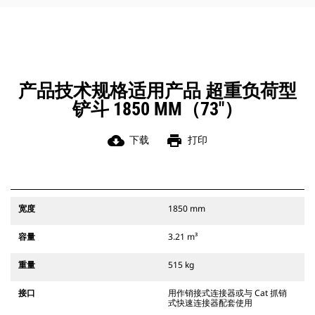
角部进行清理和挖方。
凭借始终处于操作员视线内的连接器
辅助闩锁所提供的听觉和视觉提示，
可以确保稳固地连接附件。
Cat 抓销式快速连接器与 311-352 履
带式挖掘机和所有轮式挖掘机兼容。
产品技术规格适用产品 超重负荷型
此外，还提供挖沟宽度连接器。
铲斗 1850 MM（73"）
与 CW 专用连接器系统兼容的附件采
用固定式快速连接器铰接件。 CW 专
用连接器采用楔式锁定系统，确保始
cloud_download
print
下载
打印
终稳固地连接附件。
CW 专用连接器适用于所有履带式挖掘
机和轮式挖掘机。
宽度
1850 mm
容量
3.21 m³
重量
515 kg
接口
用作销接式连接器或与 Cat 抓销
式快速连接器配套使用