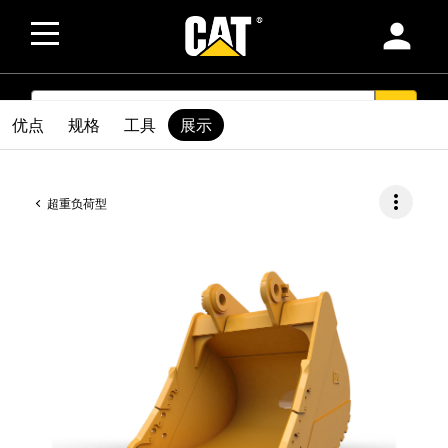
person
SEARCH
search
优点
规格
工具
展示
more_vert
超重负荷型