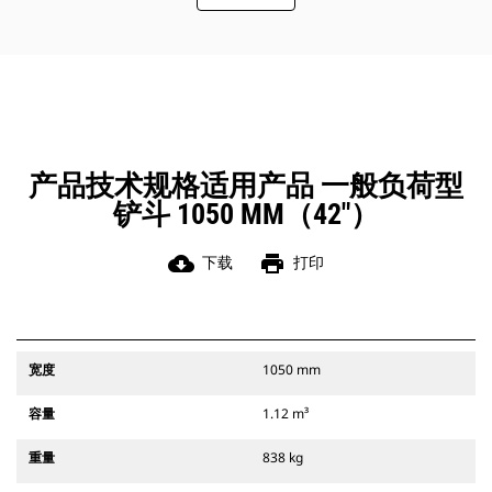
此外，Cat 抓销式快速连接器还允许操
作员反向连接铲斗，从而更容易地对
角部进行清理和挖方。
凭借始终处于操作员视线内的连接器
辅助闩锁所提供的听觉和视觉提示，
可以确保稳固地连接附件。
Cat 抓销式快速连接器与 311-352 履
带式挖掘机和所有轮式挖掘机兼容。
产品技术规格适用产品 一般负荷型
此外，还提供挖沟宽度连接器。
铲斗 1050 MM（42"）
与 CW 专用连接器系统兼容的附件采
用固定式快速连接器铰接件。 CW 专
用连接器采用楔式锁定系统，确保始
cloud_download
print
下载
打印
终稳固地连接附件。
CW 专用连接器适用于所有履带式挖掘
机和轮式挖掘机。
宽度
1050 mm
容量
1.12 m³
重量
838 kg