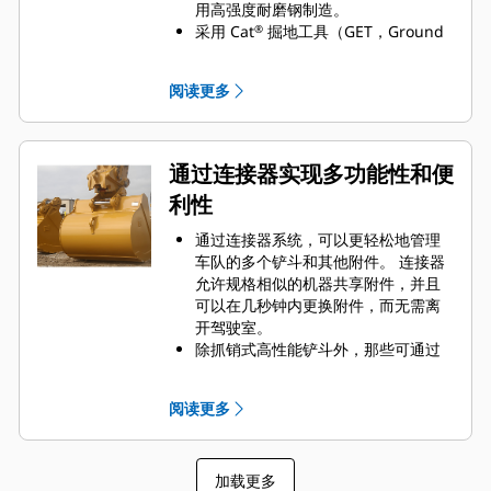
用高强度耐磨钢制造。
采用 Cat
掘地工具（GET，Ground
®
Engaging Tools）保护 Cat 铲斗最重
要的高磨损区域。 侧挡板保护器和侧
阅读更多
铲刀有助于保护铲斗中最常接触和穿
过物料的部件。
通过为您的铲斗和应用组合选择正确
的 GET 来降低维护成本。
通过连接器实现多功能性和便
铲斗齿尖提供多种选择，确保适合您
利性
的具体应用。 无论您需要获得平整的
挖掘底面还是挖掘坚硬、磨蚀性的物
通过连接器系统，可以更轻松地管理
料，总会有一款齿尖解决方案适合
车队的多个铲斗和其他附件。 连接器
您。
允许规格相似的机器共享附件，并且
可以在几秒钟内更换附件，而无需离
开驾驶室。
除抓销式高性能铲斗外，那些可通过
销直接连接到机器的铲斗也与 Cat
抓
®
销式快速连接器兼容。 抓销式高性能
阅读更多
铲斗配有一个可优化挖掘力的凹进
销，当与 Cat 抓销式快速连接器配套
使用时，可为铲斗提供更快的循环时
加载更多
间。