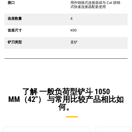
接口
用作销接式连接器或与 Cat 抓销
式快速连接器配套使用
齿座数量
4
齿座尺寸
K90
铲刃类型
直铲
了解 一般负荷型铲斗 1050
MM（42"） 与常用比较产品相比如
何。