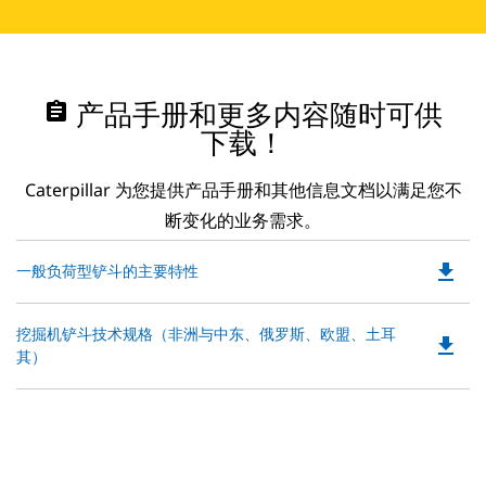
assignment
产品手册和更多内容随时可供
下载！
Caterpillar 为您提供产品手册和其他信息文档以满足您不
断变化的业务需求。
file_download
Do
一般负荷型铲斗的主要特性
P
O
Do
挖掘机铲斗技术规格（非洲与中东、俄罗斯、欧盟、土耳
in
file_download
P
其）
a
O
N
in
Ta
a
N
Ta