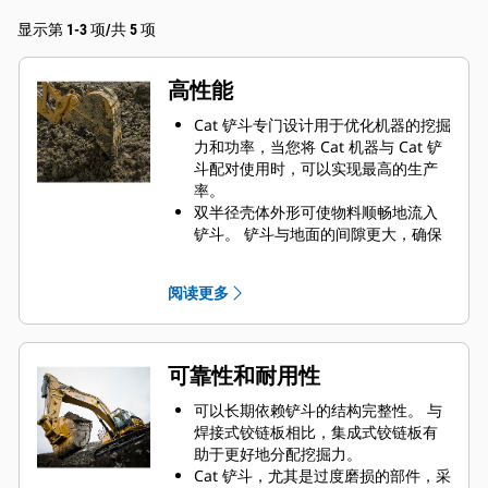
显示第 1-3 项/共 5 项
高性能
Cat 铲斗专门设计用于优化机器的挖掘
力和功率，当您将 Cat 机器与 Cat 铲
斗配对使用时，可以实现最高的生产
率。
双半径壳体外形可使物料顺畅地流入
铲斗。 铲斗与地面的间隙更大，确保
铲斗底部不会拖拽，因此降低了维护
成本。
阅读更多
油耗在挖掘过程中达到峰值。 Cat 铲
斗可以快速铲挖物料，提高了机器的
整体工作效率。
可在更短的时间内装载更多的物料。
可靠性和耐用性
对于每次装载，铲斗形状和侧挡板都
可将大部分物料保留在铲斗内。
可以长期依赖铲斗的结构完整性。 与
焊接式铰链板相比，集成式铰链板有
助于更好地分配挖掘力。
Cat 铲斗，尤其是过度磨损的部件，采