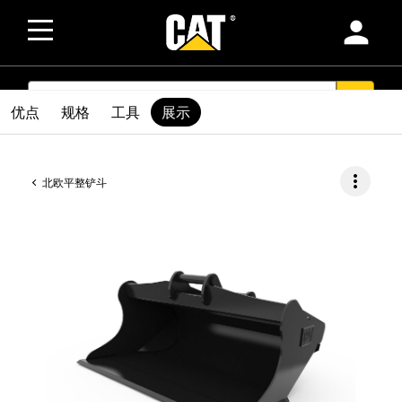
person
SEARCH
search
优点
规格
工具
展示
more_vert
北欧平整铲斗