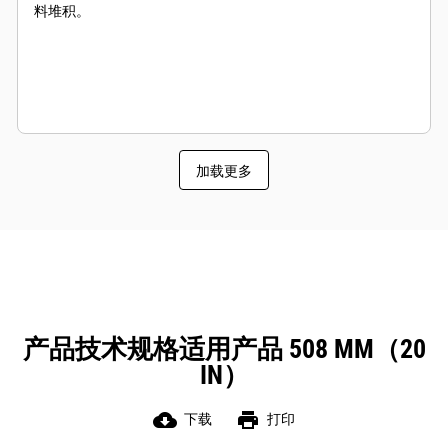
料堆积。
加载更多
产品技术规格适用产品 508 MM（20
IN）
cloud_download
print
下载
打印