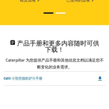
租赁选项
已使用的选项
assignment
产品手册和更多内容随时可供
下载！
Caterpillar 为您提供产品手册和其他信息文档以满足您不
断变化的业务需求。
file_download
Do
Cat® 小型挖掘机铲斗手册
P
O
in
a
N
Ta