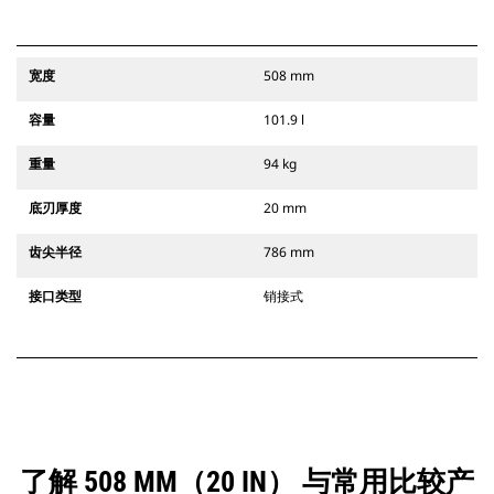
宽度
508 mm
容量
101.9 l
重量
94 kg
底刃厚度
20 mm
齿尖半径
786 mm
接口类型
销接式
了解 508 MM（20 IN） 与常用比较产