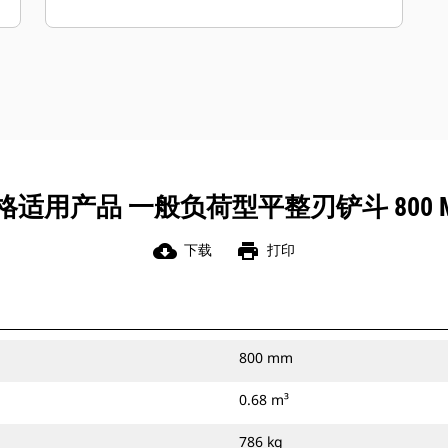
于通用负荷型铲斗。
通过使用平整刃或宽齿尖，一般负荷型
铲斗使您能够在任何作业中回填沟槽，
创建平整的挖掘底面或获得平滑的挖掘
表面。
您可以通过销将一般负荷型铲斗直接连
接到您的机器上，或者将其与 Cat 抓销
式快速连接器或 CW 专用连接器配套使
适用产品 一般负荷型平整刃铲斗 800 MM
用。
cloud_download
print
下载
打印
800 mm
0.68 m³
786 kg