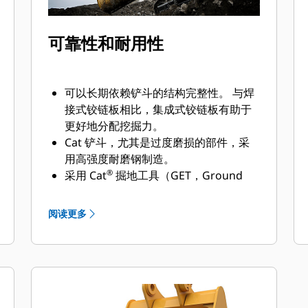
可靠性和耐用性
可以长期依赖铲斗的结构完整性。 与焊
接式铰链板相比，集成式铰链板有助于
更好地分配挖掘力。
Cat 铲斗，尤其是过度磨损的部件，采
用高强度耐磨钢制造。
®
采用 Cat
掘地工具（GET，Ground
Engaging Tools）保护 Cat 铲斗最重要
的高磨损区域。 侧挡板保护器和侧铲刀
阅读更多
有助于保护铲斗中最常接触和穿过物料
的部件。
通过为您的铲斗和应用组合选择正确的
GET 来降低维护成本。
铲斗齿尖提供多种选择，确保适合您的
具体应用。 无论您需要获得平整的挖掘