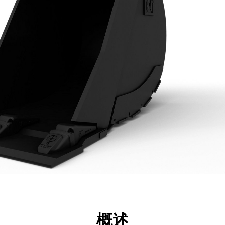
点
规格
工具
展示
概述