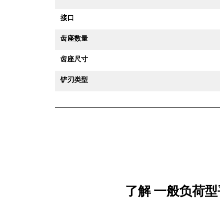
接口
齿座数量
齿座尺寸
铲刃类型
了解 一般负荷型平