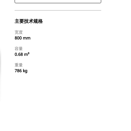
主要技术规格
宽度
800 mm
容量
0.68 m³
重量
786 kg
查找代理商
请求报价