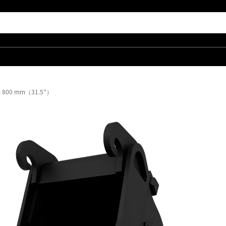
00 mm（31.5"）