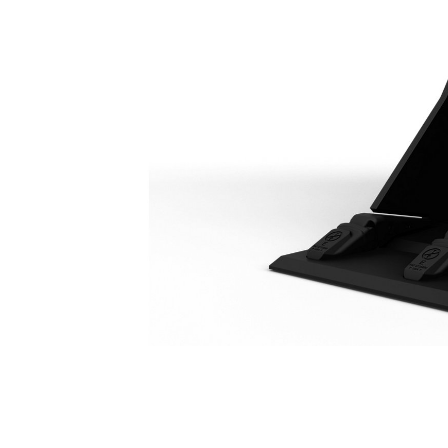
一般负荷型平整刃铲斗 800 Mm（31.5"）
优
更改型号