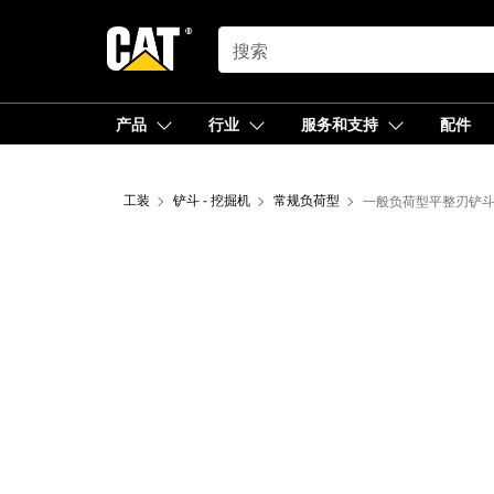
SEARCH
产品
行业
服务和支持
配件
工装
铲斗 - 挖掘机
常规负荷型
一般负荷型平整刃铲斗 8