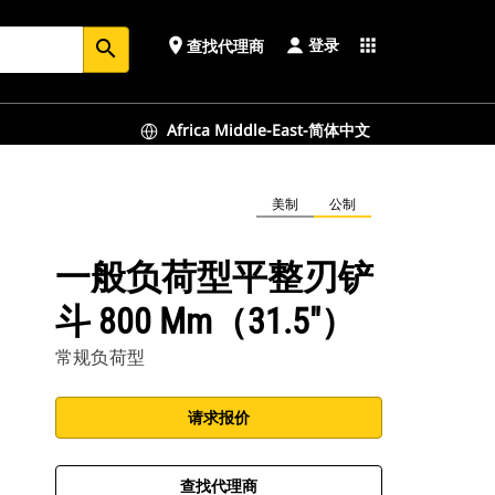
登录
place
apps
查找代理商
search
Africa Middle-East-简体中文
美制
公制
一般负荷型平整刃铲
斗 800 Mm（31.5"）
常规负荷型
请求报价
查找代理商