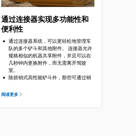
通过连接器实现多功能性和
便利性
通过连接器系统，可以更轻松地管理车
队的多个铲斗和其他附件。 连接器允许
规格相似的机器共享附件，并且可以在
几秒钟内更换附件，而无需离开驾驶
室。
除抓销式高性能铲斗外，那些可通过销
®
直接连接到机器的铲斗也与 Cat
抓销式
快速连接器兼容。 抓销式高性能铲斗配
阅读更多
有一个可优化挖掘力的凹进销，当与
Cat 抓销式快速连接器配套使用时，可
为铲斗提供更快的循环时间。
此外，Cat 抓销式快速连接器还允许操
作员反向连接铲斗，从而更容易地对角
部进行清理和挖方。