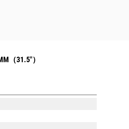
（31.5"）