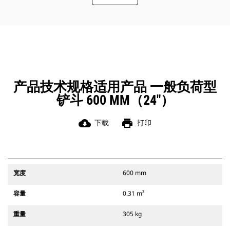
此外，Cat 抓销式快速连接器还允许操
作员反向连接铲斗，从而更容易地对
角部进行清理和挖方。
凭借始终处于操作员视线内的连接器
辅助闩锁所提供的听觉和视觉提示，
可以确保稳固地连接附件。
Cat 抓销式快速连接器与 311-352 履
带式挖掘机和所有轮式挖掘机兼容。
产品技术规格适用产品 一般负荷型
此外，还提供挖沟宽度连接器。
铲斗 600 MM（24"）
与 CW 专用连接器系统兼容的附件采
用固定式快速连接器铰接件。 CW 专
用连接器采用楔式锁定系统，确保始
cloud_download
print
下载
打印
终稳固地连接附件。
CW 专用连接器适用于所有履带式挖掘
机和轮式挖掘机。
宽度
600 mm
容量
0.31 m³
重量
305 kg