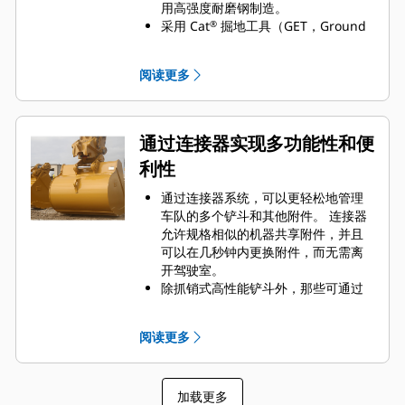
用高强度耐磨钢制造。
采用 Cat
掘地工具（GET，Ground
®
Engaging Tools）保护 Cat 铲斗最重
要的高磨损区域。 侧挡板保护器和侧
阅读更多
铲刀有助于保护铲斗中最常接触和穿
过物料的部件。
通过为您的铲斗和应用组合选择正确
的 GET 来降低维护成本。
通过连接器实现多功能性和便
铲斗齿尖提供多种选择，确保适合您
利性
的具体应用。 无论您需要获得平整的
挖掘底面还是挖掘坚硬、磨蚀性的物
通过连接器系统，可以更轻松地管理
料，总会有一款齿尖解决方案适合
车队的多个铲斗和其他附件。 连接器
您。
允许规格相似的机器共享附件，并且
可以在几秒钟内更换附件，而无需离
开驾驶室。
除抓销式高性能铲斗外，那些可通过
销直接连接到机器的铲斗也与 Cat
抓
®
销式快速连接器兼容。 抓销式高性能
阅读更多
铲斗配有一个可优化挖掘力的凹进
销，当与 Cat 抓销式快速连接器配套
使用时，可为铲斗提供更快的循环时
加载更多
间。