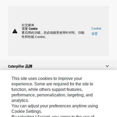
社交媒体
Cookie
需要 Cookie
warning
要启用此功能，您必须接受使用针对性、功能
设置
性和性能 Cookie。
Caterpillar 品牌
This site uses cookies to improve your
experience. Some are required for the site to
Caterpillar.com
function, while others support features,
performance, personalization, targeting, and
联系 Caterpillar
analytics.
我的营销首选项
You can adjust your preferences anytime using
Cookie Settings.
站点地图
By selecting I Accept, you agree to the use of