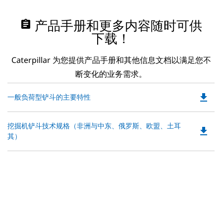
assignment
产品手册和更多内容随时可供
下载！
Caterpillar 为您提供产品手册和其他信息文档以满足您不
断变化的业务需求。
file_download
Do
一般负荷型铲斗的主要特性
P
O
Do
挖掘机铲斗技术规格（非洲与中东、俄罗斯、欧盟、土耳
in
file_download
P
其）
a
O
N
in
Ta
a
N
Ta