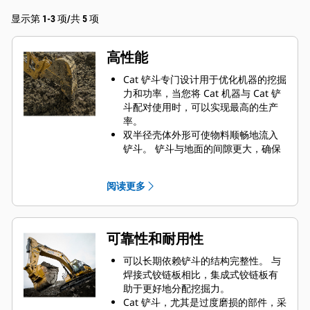
显示第 1-3 项/共 5 项
高性能
Cat 铲斗专门设计用于优化机器的挖掘
力和功率，当您将 Cat 机器与 Cat 铲
斗配对使用时，可以实现最高的生产
率。
双半径壳体外形可使物料顺畅地流入
铲斗。 铲斗与地面的间隙更大，确保
铲斗底部不会拖拽，因此降低了维护
成本。
阅读更多
油耗在挖掘过程中达到峰值。 Cat 铲
斗可以快速铲挖物料，提高了机器的
整体工作效率。
可在更短的时间内装载更多的物料。
可靠性和耐用性
对于每次装载，铲斗形状和侧挡板都
可将大部分物料保留在铲斗内。
可以长期依赖铲斗的结构完整性。 与
焊接式铰链板相比，集成式铰链板有
助于更好地分配挖掘力。
Cat 铲斗，尤其是过度磨损的部件，采