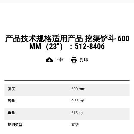
凭借始终处于操作员视线内的连接器
辅助闩锁所提供的听觉和视觉提示，
可以确保稳固地连接附件。
Cat 抓销式快速连接器与 311-352 履
带式挖掘机和所有轮式挖掘机兼容。
此外，还提供挖渠宽度连接器。
产品技术规格适用产品 挖渠铲斗 600
与 CW 专用连接器系统兼容的附件采
MM（23"）：512-8406
用固定式快速连接器铰接件。CW 专用
连接器采用楔式锁定系统，确保始终
稳固地连接附件。
cloud_download
print
下载
打印
CW 专用连接器适用于所有履带式挖掘
机和轮式挖掘机。
宽度
600 mm
容量
0.55 m³
重量
615 kg
铲刃类型
直铲