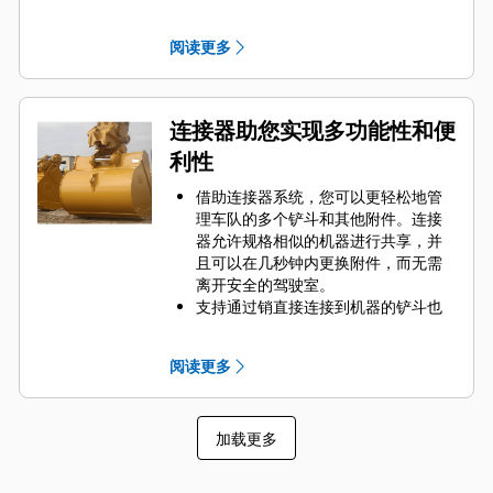
Engaging Tool）保护铲斗最重要的高
磨损区域。侧挡板保护器和侧铲刀有
阅读更多
助于保护铲斗中最常接触和穿过物料
的部件。
通过为您的铲斗和应用组合选择合适
的 GET 来降低维护成本。
连接器助您实现多功能性和便
铲斗齿尖提供多种选择，确保适合您
利性
的具体应用。无论您需要获得平整的
挖掘底面还是挖掘坚硬的磨蚀性物
借助连接器系统，您可以更轻松地管
料，总有一款齿尖解决方案适合您。
理车队的多个铲斗和其他附件。连接
器允许规格相似的机器进行共享，并
且可以在几秒钟内更换附件，而无需
离开安全的驾驶室。
支持通过销直接连接到机器的铲斗也
与 Cat
抓销式快速连接器兼容，但不
®
包括抓销式高性能铲斗。抓销式高性
阅读更多
能铲斗配有可优化挖掘力的凹销，当
与 Cat 抓销式快速连接器配套使用
时，可加速铲斗工作循环。
加载更多
此外，Cat 抓销式快速连接器还允许操
作员反向连接铲斗，从而更容易地对
角落进行清理和挖方。