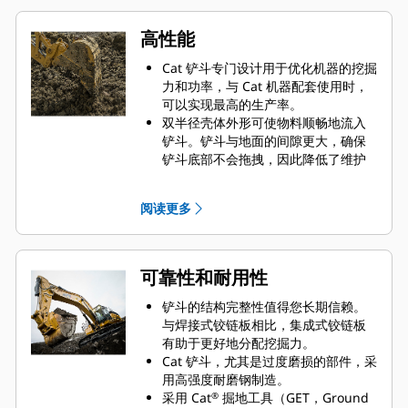
高性能
Cat 铲斗专门设计用于优化机器的挖掘
力和功率，与 Cat 机器配套使用时，
可以实现最高的生产率。
双半径壳体外形可使物料顺畅地流入
铲斗。铲斗与地面的间隙更大，确保
铲斗底部不会拖拽，因此降低了维护
成本。
在挖掘过程中实现最优油耗。Cat 铲斗
阅读更多
可以快速铲挖物料，提高了机器的整
体工作效率。
您可在更短的时间内装载更多的物
料。铲斗形状和侧挡板精心设计而
可靠性和耐用性
成，让您每次装载都可将大部分物料
保留在铲斗内。
铲斗的结构完整性值得您长期信赖。
与焊接式铰链板相比，集成式铰链板
有助于更好地分配挖掘力。
Cat 铲斗，尤其是过度磨损的部件，采
用高强度耐磨钢制造。
采用 Cat
掘地工具（GET，Ground
®