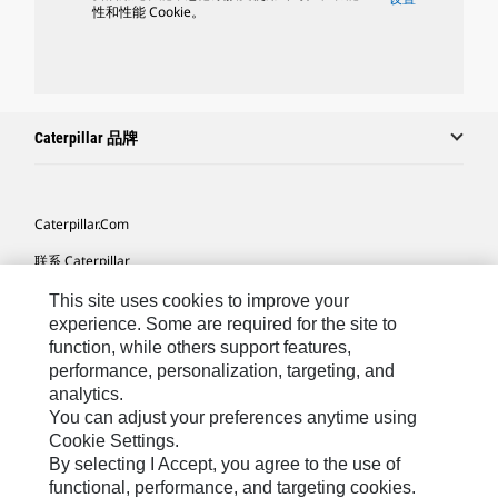
性和性能 Cookie。
Caterpillar 品牌
Caterpillar.com
联系 Caterpillar
我的营销首选项
This site uses cookies to improve your
experience. Some are required for the site to
站点地图
function, while others support features,
performance, personalization, targeting, and
Cookie Settings
analytics.
法律
You can adjust your preferences anytime using
Cookie Settings.
隐私
By selecting I Accept, you agree to the use of
functional, performance, and targeting cookies.