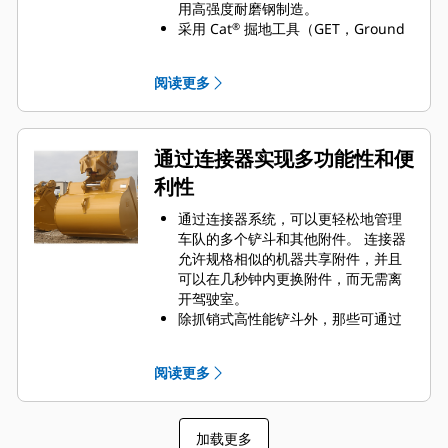
用高强度耐磨钢制造。
采用 Cat
掘地工具（GET，Ground
®
Engaging Tools）保护 Cat 铲斗最重
要的高磨损区域。 侧挡板保护器和侧
阅读更多
铲刀有助于保护铲斗中最常接触和穿
过物料的部件。
通过为您的铲斗和应用组合选择正确
的 GET 来降低维护成本。
通过连接器实现多功能性和便
铲斗齿尖提供多种选择，确保适合您
利性
的具体应用。 无论您需要获得平整的
挖掘底面还是挖掘坚硬、磨蚀性的物
通过连接器系统，可以更轻松地管理
料，总会有一款齿尖解决方案适合
车队的多个铲斗和其他附件。 连接器
您。
允许规格相似的机器共享附件，并且
可以在几秒钟内更换附件，而无需离
开驾驶室。
除抓销式高性能铲斗外，那些可通过
销直接连接到机器的铲斗也与 Cat
抓
®
销式快速连接器兼容。 抓销式高性能
阅读更多
铲斗配有一个可优化挖掘力的凹进
销，当与 Cat 抓销式快速连接器配套
使用时，可为铲斗提供更快的循环时
加载更多
间。