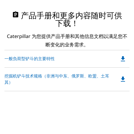
assignment
产品手册和更多内容随时可供
下载！
Caterpillar 为您提供产品手册和其他信息文档以满足您不
断变化的业务需求。
file_download
Do
一般负荷型铲斗的主要特性
P
O
Do
挖掘机铲斗技术规格（非洲与中东、俄罗斯、欧盟、土耳
in
file_download
P
其）
a
O
N
in
Ta
a
N
Ta