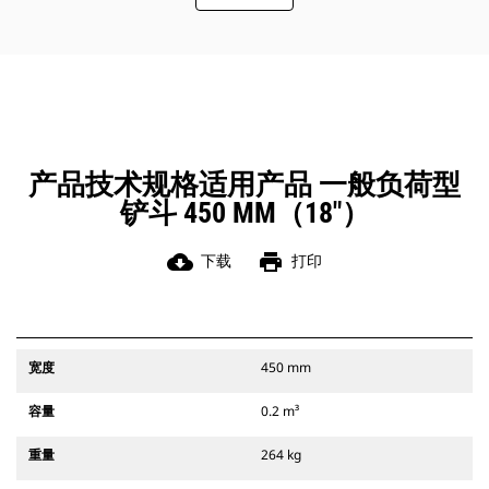
此外，Cat 抓销式快速连接器还允许操
作员反向连接铲斗，从而更容易地对
角部进行清理和挖方。
凭借始终处于操作员视线内的连接器
辅助闩锁所提供的听觉和视觉提示，
可以确保稳固地连接附件。
Cat 抓销式快速连接器与 311-352 履
带式挖掘机和所有轮式挖掘机兼容。
产品技术规格适用产品 一般负荷型
此外，还提供挖沟宽度连接器。
铲斗 450 MM（18"）
与 CW 专用连接器系统兼容的附件采
用固定式快速连接器铰接件。 CW 专
用连接器采用楔式锁定系统，确保始
cloud_download
print
下载
打印
终稳固地连接附件。
CW 专用连接器适用于所有履带式挖掘
机和轮式挖掘机。
宽度
450 mm
容量
0.2 m³
重量
264 kg