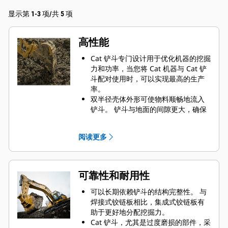
显示第 1-3 项/共 5 项
高性能
Cat 铲斗专门设计用于优化机器的挖掘
力和功率，当您将 Cat 机器与 Cat 铲
斗配对使用时，可以实现最高的生产
率。
双半径壳体外形可使物料顺畅地流入
铲斗。 铲斗与地面的间隙更大，确保
铲斗底部不会拖拽，因此降低了维护
成本。
阅读更多
油耗在挖掘过程中达到峰值。 Cat 铲
斗可以快速铲挖物料，提高了机器的
整体工作效率。
可在更短的时间内装载更多的物料。
可靠性和耐用性
对于每次装载，铲斗形状和侧挡板都
可将大部分物料保留在铲斗内。
可以长期依赖铲斗的结构完整性。 与
焊接式铰链板相比，集成式铰链板有
助于更好地分配挖掘力。
Cat 铲斗，尤其是过度磨损的部件，采