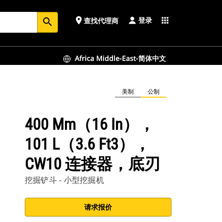
登录
place
apps
查找代理商
search
Africa Middle-East-简体中文
美制
公制
400 Mm（16 In），
101 L（3.6 Ft3），
CW10 连接器，底刃
挖掘铲斗 - 小型挖掘机
请求报价