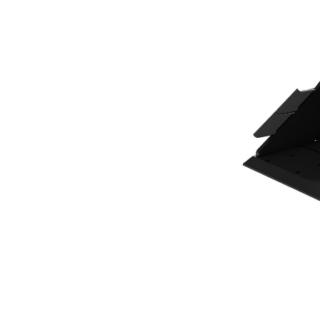
400 Mm（16 In），101 L（3.6 Ft3），CW10 连接器，底刃
优
更改型号