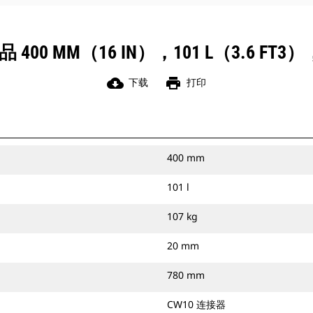
0 MM（16 IN），101 L（3.6 FT
cloud_download
print
下载
打印
400 mm
101 l
107 kg
20 mm
780 mm
CW10 连接器