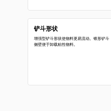
铲斗形状
增强型铲斗形状使物料更易流动。锥形铲斗
侧壁便于卸载粘性物料。