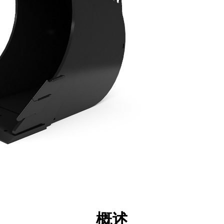
点
规格
工具
展示
概述