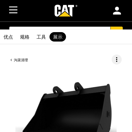
person
SEARCH
search
优点
规格
工具
展示
more_vert
沟渠清理