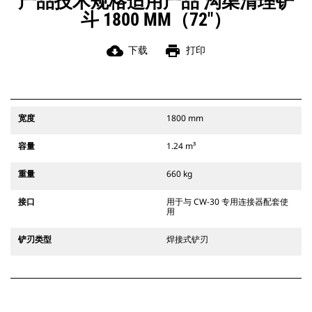
产品技术规格适用产品 沟渠清理铲
斗 1800 MM（72"）
cloud_download
print
下载
打印
宽度
1800 mm
容量
1.24 m³
重量
660 kg
接口
用于与 CW-30 专用连接器配套使
用
铲刃类型
焊接式铲刃