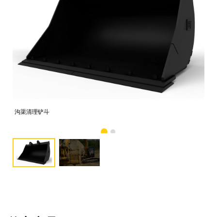
沟渠清理铲斗
图像