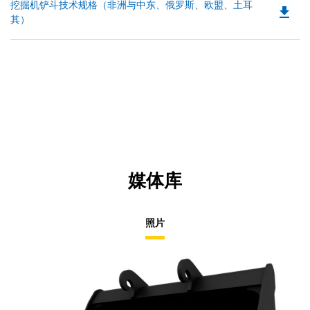
Do
挖掘机铲斗技术规格（非洲与中东、俄罗斯、欧盟、土耳
in
file_download
P
其）
a
O
N
in
Ta
a
N
Ta
媒体库
照片