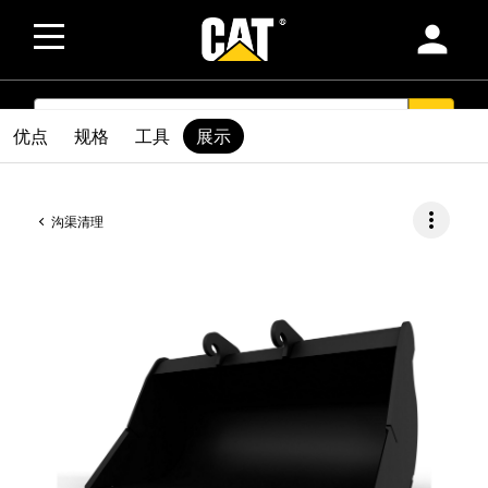
person
SEARCH
search
优点
规格
工具
展示
more_vert
沟渠清理