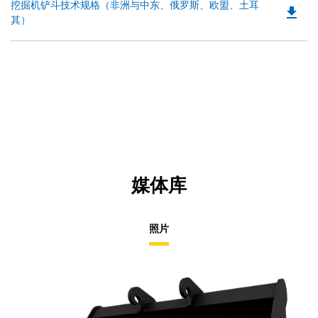
Do
挖掘机铲斗技术规格（非洲与中东、俄罗斯、欧盟、土耳
in
file_download
P
其）
a
O
N
in
Ta
a
N
Ta
媒体库
照片