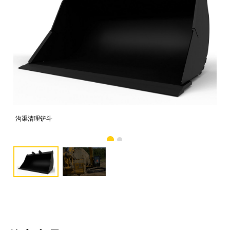
沟渠清理铲斗
图像