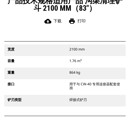
产品技术规格适用产品 沟渠清理铲
斗 2100 MM（83"）
cloud_download
print
下载
打印
宽度
2100 mm
容量
1.76 m³
重量
864 kg
接口
用于与 CW-40 专用连接器配套使
用
铲刃类型
焊接式铲刃