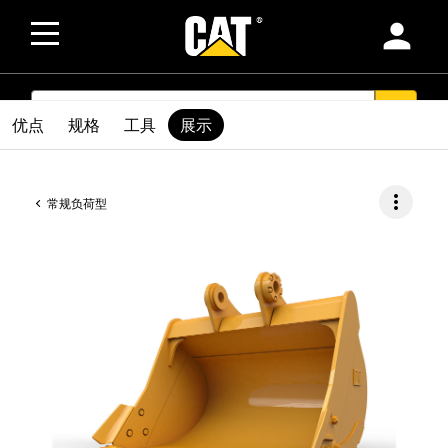
person
SEARCH
search
优点
规格
工具
展示
more_vert
常规负荷型