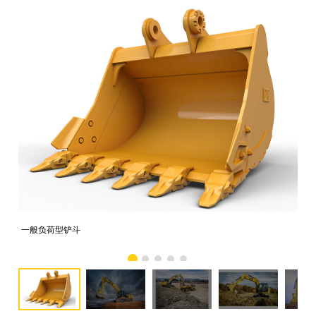
一般负荷型铲斗
配备