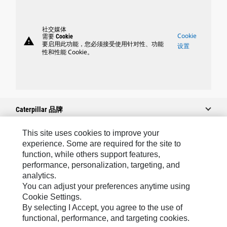
社交媒体
Cookie
需要 Cookie
warning
要启用此功能，您必须接受使用针对性、功能
设置
性和性能 Cookie。
Caterpillar 品牌
This site uses cookies to improve your
experience. Some are required for the site to
Caterpillar.com
function, while others support features,
performance, personalization, targeting, and
联系 Caterpillar
analytics.
我的营销首选项
You can adjust your preferences anytime using
Cookie Settings.
站点地图
By selecting I Accept, you agree to the use of
Cookie Settings
functional, performance, and targeting cookies.