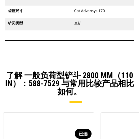
齿座尺寸
Cat Advansys 170
铲刃类型
直铲
了解 一般负荷型铲斗 2800 MM（110
IN）：588-7529 与常用比较产品相比
如何。
已选