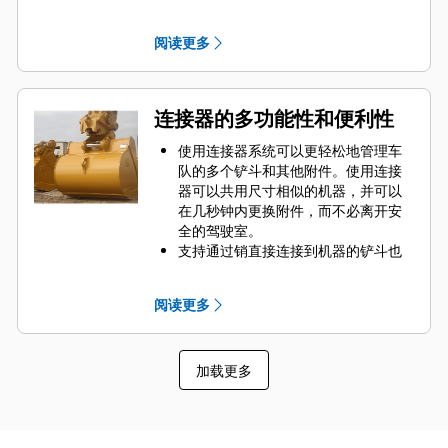
Engaging Tool）保护铲斗最重要的高
磨损区域。侧杆保护装置和侧铲刀有
阅读更多
助于保持铲斗中接触和穿透物料最多
的几个部分。
通过为您的铲斗和应用组合选择合适
的 GET 来降低维护成本。
连接器的多功能性和便利性
铲斗齿尖提供多种选择，确保适合您
的具体应用需求。无论您是需要清
使用连接器系统可以更轻松地管理车
理、平整地面还是挖掘坚硬的磨蚀性
队的多个铲斗和其他附件。使用连接
物料，我们都可以提供相应的铲尖解
器可以共用尺寸相似的机器，并可以
决方案。
在几秒钟内更换附件，而不必离开安
全的驾驶室。
支持通过销直接连接到机器的铲斗也
与 Cat
抓销式快速连接器兼容，但不
®
包括抓销式高性能铲斗。抓销式高性
阅读更多
能铲斗具有凹形销，可增强挖掘力，
且与 Cat 抓销式快速连接器配合使用
时可缩短铲斗的循环时间。
加载更多
Cat 抓销式快速连接器还支持操作员以
反转位置提起铲斗，从而轻松清理和
清洁各个角落。
连接器辅助锁可发出声音信号和视觉