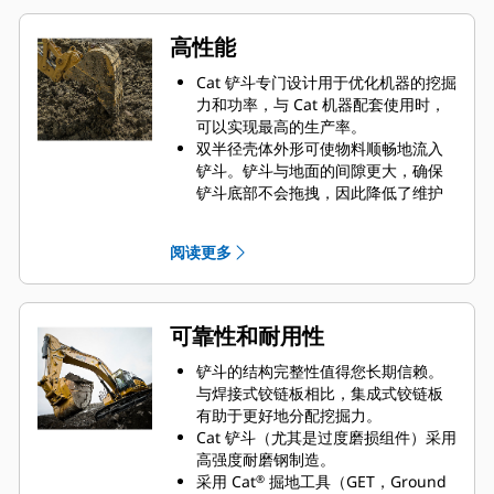
高性能
Cat 铲斗专门设计用于优化机器的挖掘
力和功率，与 Cat 机器配套使用时，
可以实现最高的生产率。
双半径壳体外形可使物料顺畅地流入
铲斗。铲斗与地面的间隙更大，确保
铲斗底部不会拖拽，因此降低了维护
成本。
在挖掘过程中实现最优油耗。Cat 铲斗
阅读更多
可以快速铲挖物料，提高了机器的整
体工作效率。
您可在更短的时间内装载更多的物
料。铲斗形状和侧挡板精心设计而
可靠性和耐用性
成，让您每次装载都可将大部分物料
保留在铲斗内。
铲斗的结构完整性值得您长期信赖。
与焊接式铰链板相比，集成式铰链板
有助于更好地分配挖掘力。
Cat 铲斗（尤其是过度磨损组件）采用
高强度耐磨钢制造。
采用 Cat
掘地工具（GET，Ground
®