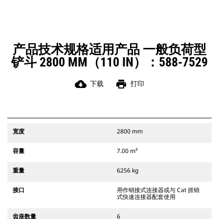
信号，确保附件牢固，并且始终在操
作员的视线范围内。
Cat 抓销式快速连接器与 311-352 履
带式挖掘机和所有轮式挖掘机兼容。
此外还提供挖渠宽度连接器。
产品技术规格适用产品 一般负荷型
与 CW 专用连接器系统兼容的附件使
铲斗 2800 MM（110 IN）：588-7529
用固定式快速连接器铰链。CW 专用连
接器具有楔形锁定系统，可确保附件
牢固。
cloud_download
print
下载
打印
CW 专用连接器适用于所有履带式和轮
式挖掘机。
宽度
2800 mm
容量
7.00 m³
重量
6256 kg
接口
用作销接式连接器或与 Cat 抓销
式快速连接器配套使用
齿座数量
6