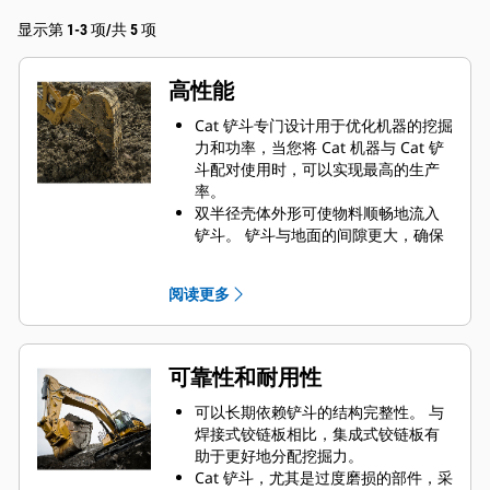
显示第 1-3 项/共 5 项
高性能
Cat 铲斗专门设计用于优化机器的挖掘
力和功率，当您将 Cat 机器与 Cat 铲
斗配对使用时，可以实现最高的生产
率。
双半径壳体外形可使物料顺畅地流入
铲斗。 铲斗与地面的间隙更大，确保
铲斗底部不会拖拽，因此降低了维护
成本。
阅读更多
油耗在挖掘过程中达到峰值。 Cat 铲
斗可以快速铲挖物料，提高了机器的
整体工作效率。
可在更短的时间内装载更多的物料。
可靠性和耐用性
对于每次装载，铲斗形状和侧挡板都
可将大部分物料保留在铲斗内。
可以长期依赖铲斗的结构完整性。 与
焊接式铰链板相比，集成式铰链板有
助于更好地分配挖掘力。
Cat 铲斗，尤其是过度磨损的部件，采