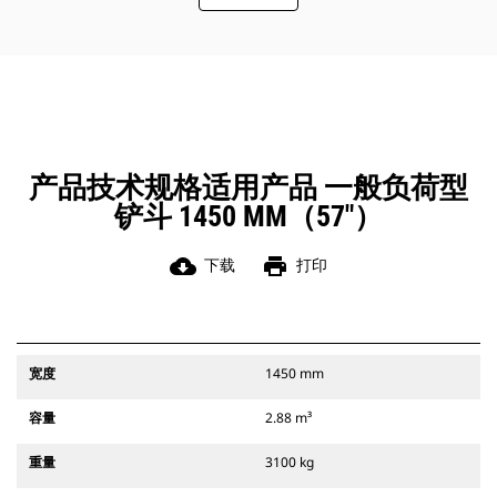
此外，Cat 抓销式快速连接器还允许操
作员反向连接铲斗，从而更容易地对
角部进行清理和挖方。
凭借始终处于操作员视线内的连接器
辅助闩锁所提供的听觉和视觉提示，
可以确保稳固地连接附件。
Cat 抓销式快速连接器与 311-352 履
带式挖掘机和所有轮式挖掘机兼容。
产品技术规格适用产品 一般负荷型
此外，还提供挖沟宽度连接器。
铲斗 1450 MM（57"）
与 CW 专用连接器系统兼容的附件采
用固定式快速连接器铰接件。 CW 专
用连接器采用楔式锁定系统，确保始
cloud_download
print
下载
打印
终稳固地连接附件。
CW 专用连接器适用于所有履带式挖掘
机和轮式挖掘机。
宽度
1450 mm
容量
2.88 m³
重量
3100 kg