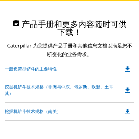
assignment
产品手册和更多内容随时可供
下载！
Caterpillar 为您提供产品手册和其他信息文档以满足您不
断变化的业务需求。
file_download
Do
一般负荷型铲斗的主要特性
P
O
Do
挖掘机铲斗技术规格（非洲与中东、俄罗斯、欧盟、土耳
in
file_download
P
其）
a
O
N
in
Ta
file_download
Do
挖掘机铲斗技术规格（南美）
a
P
N
O
Ta
in
a