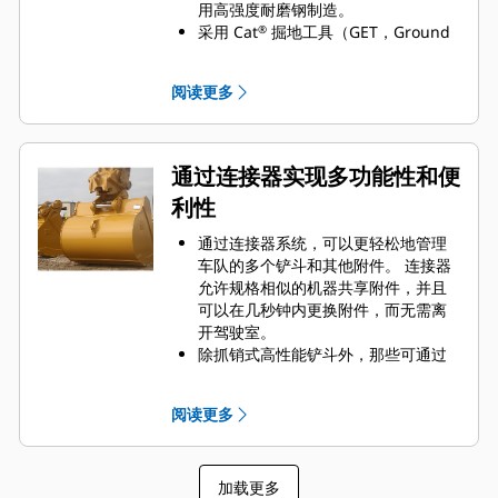
用高强度耐磨钢制造。
采用 Cat
掘地工具（GET，Ground
®
Engaging Tools）保护 Cat 铲斗最重
要的高磨损区域。 侧挡板保护器和侧
阅读更多
铲刀有助于保护铲斗中最常接触和穿
过物料的部件。
通过为您的铲斗和应用组合选择正确
的 GET 来降低维护成本。
通过连接器实现多功能性和便
铲斗齿尖提供多种选择，确保适合您
利性
的具体应用。 无论您需要获得平整的
挖掘底面还是挖掘坚硬、磨蚀性的物
通过连接器系统，可以更轻松地管理
料，总会有一款齿尖解决方案适合
车队的多个铲斗和其他附件。 连接器
您。
允许规格相似的机器共享附件，并且
可以在几秒钟内更换附件，而无需离
开驾驶室。
除抓销式高性能铲斗外，那些可通过
销直接连接到机器的铲斗也与 Cat
抓
®
销式快速连接器兼容。 抓销式高性能
阅读更多
铲斗配有一个可优化挖掘力的凹进
销，当与 Cat 抓销式快速连接器配套
使用时，可为铲斗提供更快的循环时
加载更多
间。