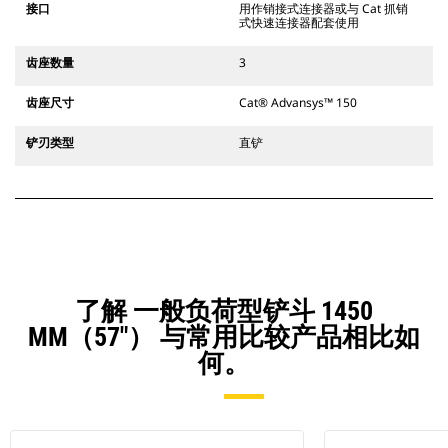
接口
用作销接式连接器或与 Cat 抓销
式快速连接器配套使用
齿座数量
3
齿座尺寸
Cat® Advansys™ 150
铲刃类型
直铲
了解 一般负荷型铲斗 1450
MM（57"） 与常用比较产品相比如
何。