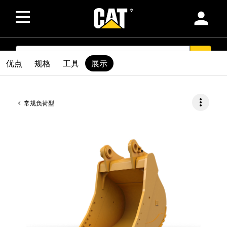
person
SEARCH
search
优点
规格
工具
展示
more_vert
常规负荷型