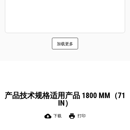
加载更多
产品技术规格适用产品 1800 MM（71
IN）
cloud_download
print
下载
打印