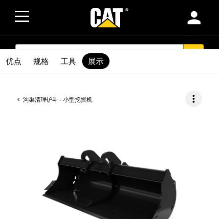
person
SEARCH
search
优点
规格
工具
展示
more_vert
沟渠清理铲斗 - 小型挖掘机