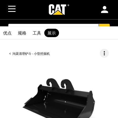
person
SEARCH
search
优点
规格
工具
展示
more_vert
沟渠清理铲斗 - 小型挖掘机