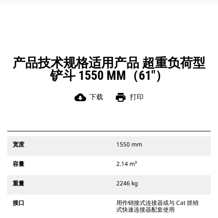
角部进行清理和挖方。
凭借始终处于操作员视线内的连接器
辅助闩锁所提供的听觉和视觉提示，
可以确保稳固地连接附件。
Cat 抓销式快速连接器与 311-352 履
带式挖掘机和所有轮式挖掘机兼容。
产品技术规格适用产品 超重负荷型
此外，还提供挖沟宽度连接器。
铲斗 1550 MM（61"）
与 CW 专用连接器系统兼容的附件采
用固定式快速连接器铰接件。 CW 专
用连接器采用楔式锁定系统，确保始
cloud_download
print
下载
打印
终稳固地连接附件。
CW 专用连接器适用于所有履带式挖掘
机和轮式挖掘机。
宽度
1550 mm
容量
2.14 m³
重量
2246 kg
接口
用作销接式连接器或与 Cat 抓销
式快速连接器配套使用