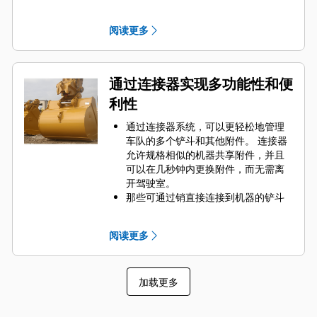
Engaging Tools）保护 Cat 铲斗最重
要的高磨损区域。 侧挡板保护器和侧
阅读更多
铲刀有助于保护铲斗中最常接触和穿
过物料的部件。
通过为您的铲斗和应用组合选择正确
的 GET 来降低维护成本。
通过连接器实现多功能性和便
铲斗齿尖提供多种选择，确保适合您
利性
的具体应用。 无论您需要获得平整的
挖掘底面还是挖掘坚硬、磨蚀性的物
通过连接器系统，可以更轻松地管理
料，总会有一款齿尖解决方案适合
车队的多个铲斗和其他附件。 连接器
您。
允许规格相似的机器共享附件，并且
可以在几秒钟内更换附件，而无需离
开驾驶室。
那些可通过销直接连接到机器的铲斗
也与 Cat
抓销式快速连接器兼容，但
®
不包括抓销式高性能铲斗。 抓销式高
阅读更多
性能铲斗配有一个可优化挖掘力的凹
进销，当与 Cat 抓销式快速连接器配
套使用时，可为铲斗提供更快的循环
加载更多
时间。
此外，Cat 抓销式快速连接器还允许操
作员反向连接铲斗，从而更容易地对