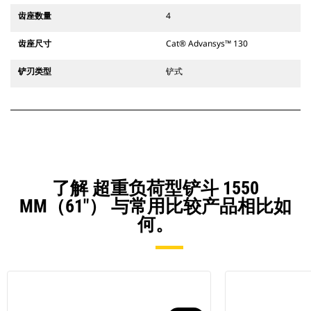
齿座数量
4
齿座尺寸
Cat® Advansys™ 130
铲刃类型
铲式
了解 超重负荷型铲斗 1550
MM（61"） 与常用比较产品相比如
何。