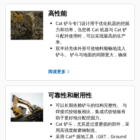
高性能
Cat 铲斗专门设计用于优化机器的挖掘
力和功率，当您将 Cat 机器与 Cat 铲
斗配对使用时，可以实现最高的生产
率。
双半径壳体外形可使物料顺畅地流入
铲斗。 铲斗与地面的间隙更大，确保
铲斗底部不会拖拽，因此降低了维护
成本。
阅读更多
油耗在挖掘过程中达到峰值。 Cat 铲
斗可以快速铲挖物料，提高了机器的
整体工作效率。
可在更短的时间内装载更多的物料。
可靠性和耐用性
对于每次装载，铲斗形状和侧挡板都
可将大部分物料保留在铲斗内。
可以长期依赖铲斗的结构完整性。 与
焊接式铰链板相比，集成式铰链板有
助于更好地分配挖掘力。
Cat 铲斗，尤其是过度磨损的部件，采
用高强度耐磨钢制造。
采用 Cat
掘地工具（GET，Ground
®