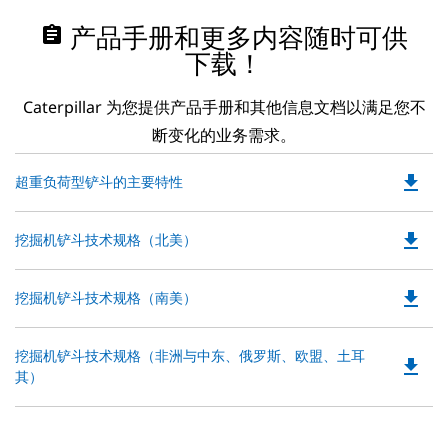
assignment
产品手册和更多内容随时可供
下载！
Caterpillar 为您提供产品手册和其他信息文档以满足您不
断变化的业务需求。
file_download
Do
超重负荷型铲斗的主要特性
P
O
file_download
Do
挖掘机铲斗技术规格（北美）
in
P
a
O
N
file_download
Do
挖掘机铲斗技术规格（南美）
in
Ta
P
a
O
N
Do
挖掘机铲斗技术规格（非洲与中东、俄罗斯、欧盟、土耳
in
file_download
Ta
P
其）
a
O
N
in
Ta
a