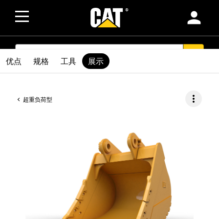
person
SEARCH
search
优点
规格
工具
展示
more_vert
超重负荷型