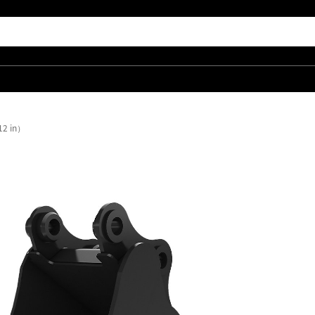
2 in）