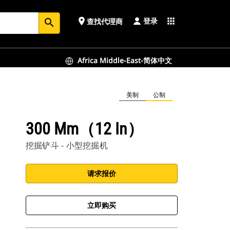
登录
place
apps
查找代理商
search
Africa Middle-East-简体中文
美制
公制
300 Mm（12 In）
挖掘铲斗 - 小型挖掘机
请求报价
立即购买