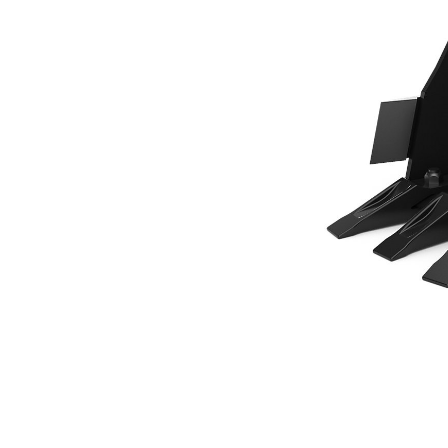
300 Mm（12 In）
优
更改型号