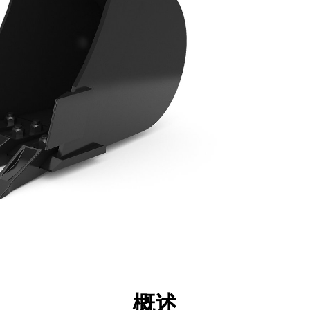
点
规格
工具
展示
概述