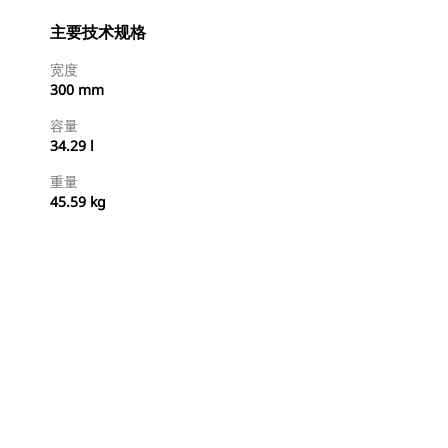
主要技术规格
宽度
300 mm
容量
34.29 l
重量
45.59 kg
立即购买
请求报价