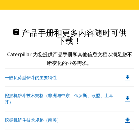
assignment
产品手册和更多内容随时可供
下载！
Caterpillar 为您提供产品手册和其他信息文档以满足您不
断变化的业务需求。
file_download
Do
一般负荷型铲斗的主要特性
P
O
Do
挖掘机铲斗技术规格（非洲与中东、俄罗斯、欧盟、土耳
in
file_download
P
其）
a
O
N
in
Ta
file_download
Do
挖掘机铲斗技术规格（南美）
a
P
N
O
Ta