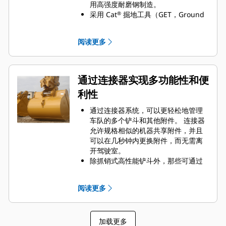
用高强度耐磨钢制造。
采用 Cat
掘地工具（GET，Ground
®
Engaging Tools）保护 Cat 铲斗最重
要的高磨损区域。 侧挡板保护器和侧
阅读更多
铲刀有助于保护铲斗中最常接触和穿
过物料的部件。
通过为您的铲斗和应用组合选择正确
的 GET 来降低维护成本。
通过连接器实现多功能性和便
铲斗齿尖提供多种选择，确保适合您
利性
的具体应用。 无论您需要获得平整的
挖掘底面还是挖掘坚硬、磨蚀性的物
通过连接器系统，可以更轻松地管理
料，总会有一款齿尖解决方案适合
车队的多个铲斗和其他附件。 连接器
您。
允许规格相似的机器共享附件，并且
可以在几秒钟内更换附件，而无需离
开驾驶室。
除抓销式高性能铲斗外，那些可通过
销直接连接到机器的铲斗也与 Cat
抓
®
销式快速连接器兼容。 抓销式高性能
阅读更多
铲斗配有一个可优化挖掘力的凹进
销，当与 Cat 抓销式快速连接器配套
使用时，可为铲斗提供更快的循环时
加载更多
间。