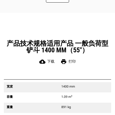
此外，Cat 抓销式快速连接器还允许操
作员反向连接铲斗，从而更容易地对
角部进行清理和挖方。
凭借始终处于操作员视线内的连接器
辅助闩锁所提供的听觉和视觉提示，
可以确保稳固地连接附件。
Cat 抓销式快速连接器与 311-352 履
带式挖掘机和所有轮式挖掘机兼容。
产品技术规格适用产品 一般负荷型
此外，还提供挖沟宽度连接器。
铲斗 1400 MM（55"）
与 CW 专用连接器系统兼容的附件采
用固定式快速连接器铰接件。 CW 专
用连接器采用楔式锁定系统，确保始
cloud_download
print
下载
打印
终稳固地连接附件。
CW 专用连接器适用于所有履带式挖掘
机和轮式挖掘机。
宽度
1400 mm
容量
1.09 m³
重量
891 kg