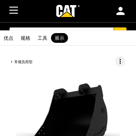
person
SEARCH
search
优点
规格
工具
展示
more_vert
常规负荷型