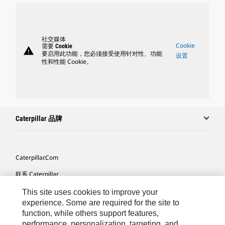
社交媒体
Cookie
需要 Cookie
warning
要启用此功能，您必须接受使用针对性、功能
设置
性和性能 Cookie。
Caterpillar 品牌
Caterpillar.com
联系 Caterpillar
我的营销首选项
This site uses cookies to improve your
experience. Some are required for the site to
站点地图
function, while others support features,
performance, personalization, targeting, and
Cookie Settings