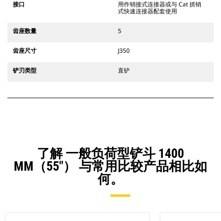
接口
用作销接式连接器或与 Cat 抓销
式快速连接器配套使用
齿座数量
5
齿座尺寸
J350
铲刃类型
直铲
了解 一般负荷型铲斗 1400
MM（55"） 与常用比较产品相比如
何。