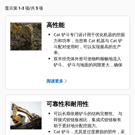
显示第 1-3 项/共 5 项
高性能
Cat 铲斗专门设计用于优化机器的挖掘
力和功率，当您将 Cat 机器与 Cat 铲
斗配对使用时，可以实现最高的生产
率。
双半径壳体外形可使物料顺畅地流入
铲斗。 铲斗与地面的间隙更大，确保
铲斗底部不会拖拽，因此降低了维护
成本。
阅读更多
油耗在挖掘过程中达到峰值。 Cat 铲
斗可以快速铲挖物料，提高了机器的
整体工作效率。
可在更短的时间内装载更多的物料。
可靠性和耐用性
对于每次装载，铲斗形状和侧挡板都
可将大部分物料保留在铲斗内。
可以长期依赖铲斗的结构完整性。 与
焊接式铰链板相比，集成式铰链板有
助于更好地分配挖掘力。
Cat 铲斗，尤其是过度磨损的部件，采