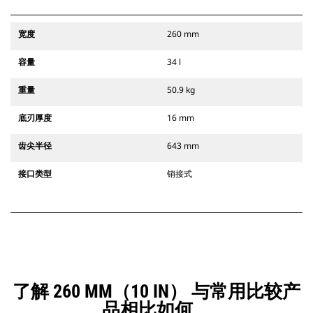
宽度
260 mm
容量
34 l
重量
50.9 kg
底刃厚度
16 mm
齿尖半径
643 mm
接口类型
销接式
了解 260 MM（10 IN） 与常用比较产
品相比如何。