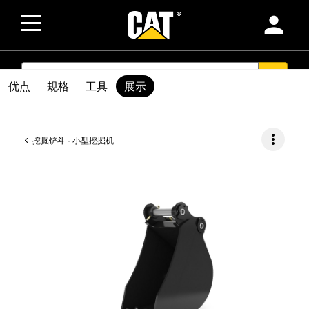
person
SEARCH
search
优点
规格
工具
展示
more_vert
挖掘铲斗 - 小型挖掘机