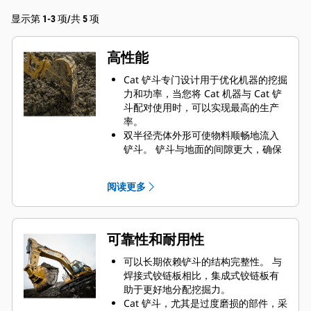
显示第 1-3 项/共 5 项
高性能
Cat 铲斗专门设计用于优化机器的挖掘
力和功率，当您将 Cat 机器与 Cat 铲
斗配对使用时，可以实现最高的生产
率。
双半径壳体外形可使物料顺畅地流入
铲斗。 铲斗与地面的间隙更大，确保
铲斗底部不会拖拽，因此降低了维护
成本。
阅读更多
油耗在挖掘过程中达到峰值。 Cat 铲
斗可以快速铲挖物料，提高了机器的
整体工作效率。
可在更短的时间内装载更多的物料。
可靠性和耐用性
对于每次装载，铲斗形状和侧挡板都
可将大部分物料保留在铲斗内。
可以长期依赖铲斗的结构完整性。 与
焊接式铰链板相比，集成式铰链板有
助于更好地分配挖掘力。
Cat 铲斗，尤其是过度磨损的部件，采