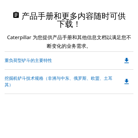
assignment
产品手册和更多内容随时可供
下载！
Caterpillar 为您提供产品手册和其他信息文档以满足您不
断变化的业务需求。
file_download
Do
重负荷型铲斗的主要特性
P
O
Do
挖掘机铲斗技术规格（非洲与中东、俄罗斯、欧盟、土耳
in
file_download
P
其）
a
O
N
in
Ta
a
N
Ta