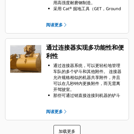
用高强度耐磨钢制造。
采用 Cat
掘地工具（GET，Ground
®
Engaging Tools）保护 Cat 铲斗最重
要的高磨损区域。 侧挡板保护器和侧
阅读更多
铲刀有助于保护铲斗中最常接触和穿
过物料的部件。
通过为您的铲斗和应用组合选择正确
的 GET 来降低维护成本。
通过连接器实现多功能性和便
铲斗齿尖提供多种选择，确保适合您
利性
的具体应用。 无论您需要获得平整的
挖掘底面还是挖掘坚硬、磨蚀性的物
通过连接器系统，可以更轻松地管理
料，总会有一款齿尖解决方案适合
车队的多个铲斗和其他附件。 连接器
您。
允许规格相似的机器共享附件，并且
可以在几秒钟内更换附件，而无需离
开驾驶室。
那些可通过销直接连接到机器的铲斗
也与 Cat
抓销式快速连接器兼容，但
®
不包括抓销式高性能铲斗。 抓销式高
阅读更多
性能铲斗配有一个可优化挖掘力的凹
进销，当与 Cat 抓销式快速连接器配
套使用时，可为铲斗提供更快的循环
加载更多
时间。