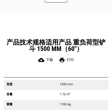
此外，Cat 抓销式快速连接器还允许操
作员反向连接铲斗，从而更容易地对
角部进行清理和挖方。
凭借始终处于操作员视线内的连接器
辅助闩锁所提供的听觉和视觉提示，
可以确保稳固地连接附件。
Cat 抓销式快速连接器与 311-352 履
带式挖掘机和所有轮式挖掘机兼容。
产品技术规格适用产品 重负荷型铲
此外，还提供挖沟宽度连接器。
斗 1500 MM（60"）
与 CW 专用连接器系统兼容的附件采
用固定式快速连接器铰接件。 CW 专
用连接器采用楔式锁定系统，确保始
cloud_download
print
下载
打印
终稳固地连接附件。
CW 专用连接器适用于所有履带式挖掘
机和轮式挖掘机。
宽度
1500 mm
容量
1.76 m³
重量
1182 kg