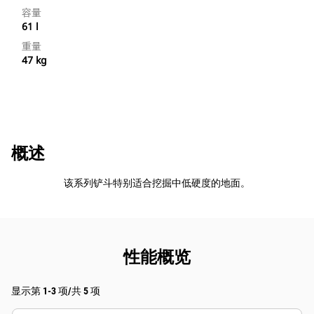
容量
61 l
重量
47 kg
概述
该系列铲斗特别适合挖掘中低硬度的地面。
性能概览
显示第 1-3 项/共 5 项