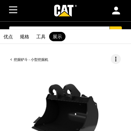
person
SEARCH
search
优点
规格
工具
展示
more_vert
挖掘铲斗 - 小型挖掘机