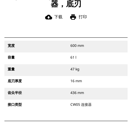
器，底刃
cloud_download
print
下载
打印
宽度
600 mm
容量
61 l
重量
47 kg
底刃厚度
16 mm
齿尖半径
436 mm
接口类型
CW05 连接器