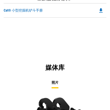
file_download
Do
Cat® 小型挖掘机铲斗手册
P
O
in
a
N
Ta
媒体库
照片