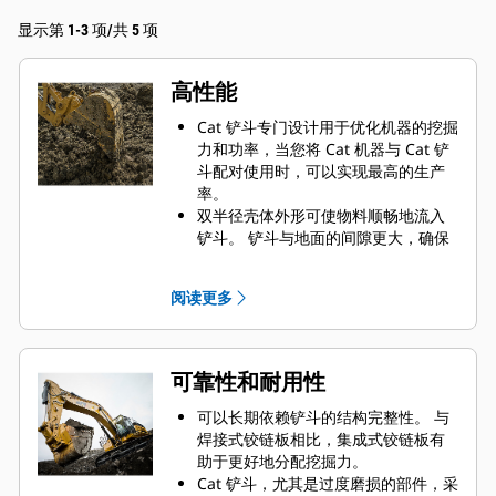
显示第 1-3 项/共 5 项
高性能
Cat 铲斗专门设计用于优化机器的挖掘
力和功率，当您将 Cat 机器与 Cat 铲
斗配对使用时，可以实现最高的生产
率。
双半径壳体外形可使物料顺畅地流入
铲斗。 铲斗与地面的间隙更大，确保
铲斗底部不会拖拽，因此降低了维护
成本。
阅读更多
油耗在挖掘过程中达到峰值。 Cat 铲
斗可以快速铲挖物料，提高了机器的
整体工作效率。
可在更短的时间内装载更多的物料。
可靠性和耐用性
对于每次装载，铲斗形状和侧挡板都
可将大部分物料保留在铲斗内。
可以长期依赖铲斗的结构完整性。 与
焊接式铰链板相比，集成式铰链板有
助于更好地分配挖掘力。
Cat 铲斗，尤其是过度磨损的部件，采