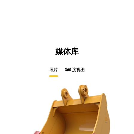
in
a
N
Ta
媒体库
照片
360 度视图