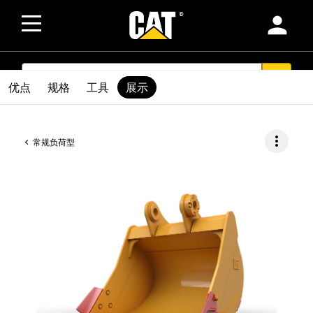
person
SEARCH
search
优点
规格
工具
展示
more_vert
常规负荷型