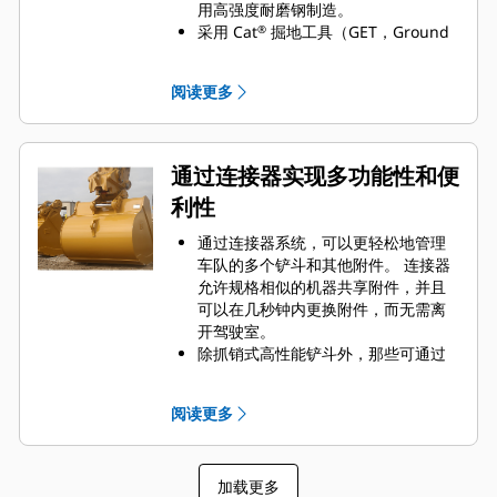
用高强度耐磨钢制造。
采用 Cat
掘地工具（GET，Ground
®
Engaging Tools）保护 Cat 铲斗最重
要的高磨损区域。 侧挡板保护器和侧
阅读更多
铲刀有助于保护铲斗中最常接触和穿
过物料的部件。
通过为您的铲斗和应用组合选择正确
的 GET 来降低维护成本。
通过连接器实现多功能性和便
铲斗齿尖提供多种选择，确保适合您
利性
的具体应用。 无论您需要获得平整的
挖掘底面还是挖掘坚硬、磨蚀性的物
通过连接器系统，可以更轻松地管理
料，总会有一款齿尖解决方案适合
车队的多个铲斗和其他附件。 连接器
您。
允许规格相似的机器共享附件，并且
可以在几秒钟内更换附件，而无需离
开驾驶室。
除抓销式高性能铲斗外，那些可通过
销直接连接到机器的铲斗也与 Cat
抓
®
销式快速连接器兼容。 抓销式高性能
阅读更多
铲斗配有一个可优化挖掘力的凹进
销，当与 Cat 抓销式快速连接器配套
使用时，可为铲斗提供更快的循环时
加载更多
间。