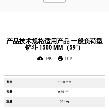
此外，Cat 抓销式快速连接器还允许操
作员反向连接铲斗，从而更容易地对
角部进行清理和挖方。
凭借始终处于操作员视线内的连接器
辅助闩锁所提供的听觉和视觉提示，
可以确保稳固地连接附件。
Cat 抓销式快速连接器与 311-352 履
带式挖掘机和所有轮式挖掘机兼容。
产品技术规格适用产品 一般负荷型
此外，还提供挖沟宽度连接器。
铲斗 1500 MM（59"）
与 CW 专用连接器系统兼容的附件采
用固定式快速连接器铰接件。 CW 专
用连接器采用楔式锁定系统，确保始
cloud_download
print
下载
打印
终稳固地连接附件。
CW 专用连接器适用于所有履带式挖掘
机和轮式挖掘机。
宽度
1500 mm
容量
0.76 m³
重量
1041 kg