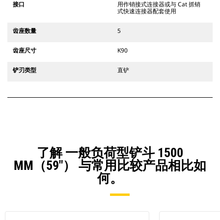
接口
用作销接式连接器或与 Cat 抓销
式快速连接器配套使用
齿座数量
5
齿座尺寸
K90
铲刃类型
直铲
了解 一般负荷型铲斗 1500
MM（59"） 与常用比较产品相比如
何。