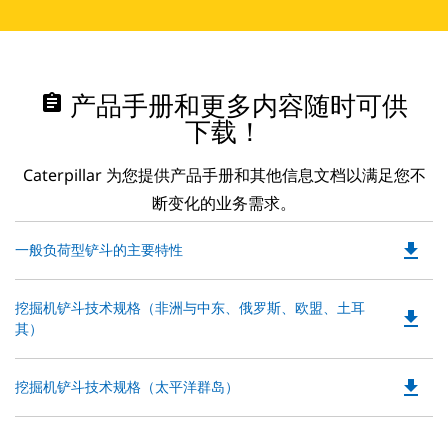
assignment
产品手册和更多内容随时可供
下载！
Caterpillar 为您提供产品手册和其他信息文档以满足您不
断变化的业务需求。
file_download
Do
一般负荷型铲斗的主要特性
P
O
Do
挖掘机铲斗技术规格（非洲与中东、俄罗斯、欧盟、土耳
in
file_download
P
其）
a
O
N
in
Ta
file_download
Do
挖掘机铲斗技术规格（太平洋群岛）
a
P
N
O
Ta