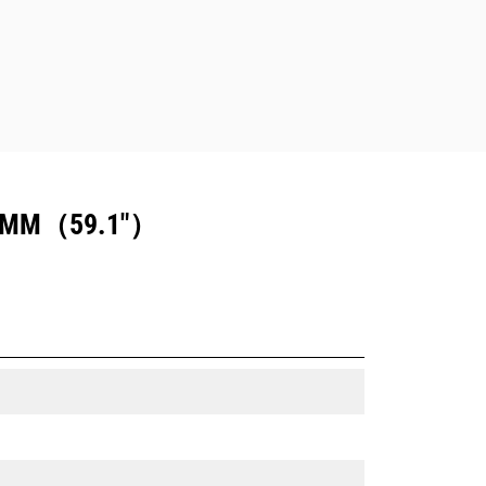
M（59.1"）