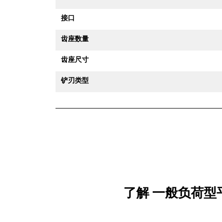
接口
齿座数量
齿座尺寸
铲刃类型
了解 一般负荷型平