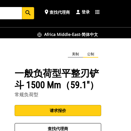
登录
place
apps
查找代理商
search
Africa Middle-East-简体中文
美制
公制
一般负荷型平整刃铲
斗 1500 Mm（59.1"）
常规负荷型
请求报价
查找代理商