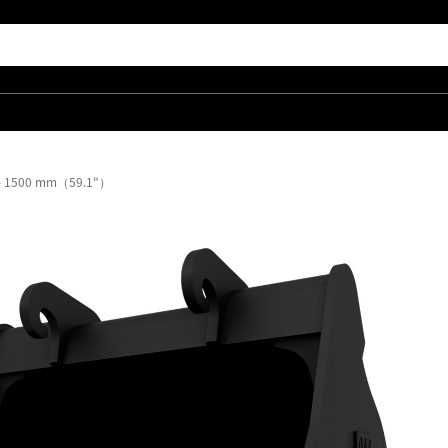
500 mm（59.1"）