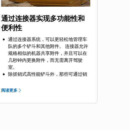
通过连接器实现多功能性和
便利性
通过连接器系统，可以更轻松地管理车
队的多个铲斗和其他附件。 连接器允许
规格相似的机器共享附件，并且可以在
几秒钟内更换附件，而无需离开驾驶
室。
除抓销式高性能铲斗外，那些可通过销
®
直接连接到机器的铲斗也与 Cat
抓销式
快速连接器兼容。 抓销式高性能铲斗配
阅读更多
有一个可优化挖掘力的凹进销，当与
Cat 抓销式快速连接器配套使用时，可
为铲斗提供更快的循环时间。
此外，Cat 抓销式快速连接器还允许操
作员反向连接铲斗，从而更容易地对角
部进行清理和挖方。