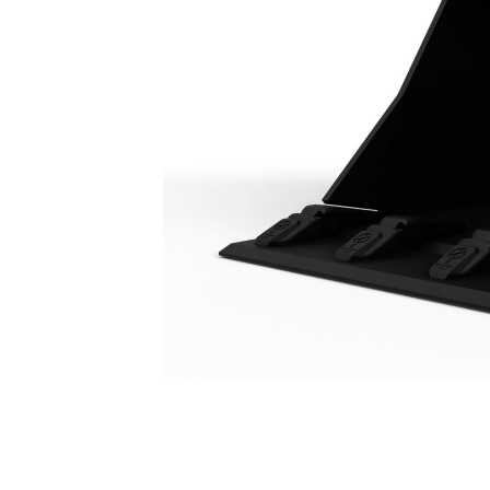
一般负荷型平整刃铲斗 1500 Mm（59.1"）
优
更改型号