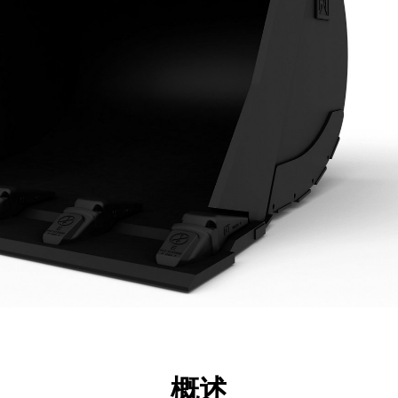
点
规格
工具
展示
概述