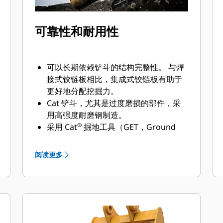
可靠性和耐用性
可以长期依赖铲斗的结构完整性。 与焊
接式铰链板相比，集成式铰链板有助于
更好地分配挖掘力。
Cat 铲斗，尤其是过度磨损的部件，采
用高强度耐磨钢制造。
®
采用 Cat
掘地工具（GET，Ground
Engaging Tools）保护 Cat 铲斗最重要
的高磨损区域。 侧挡板保护器和侧铲刀
阅读更多
有助于保护铲斗中最常接触和穿过物料
的部件。
通过为您的铲斗和应用组合选择正确的
GET 来降低维护成本。
铲斗齿尖提供多种选择，确保适合您的
具体应用。 无论您需要获得平整的挖掘