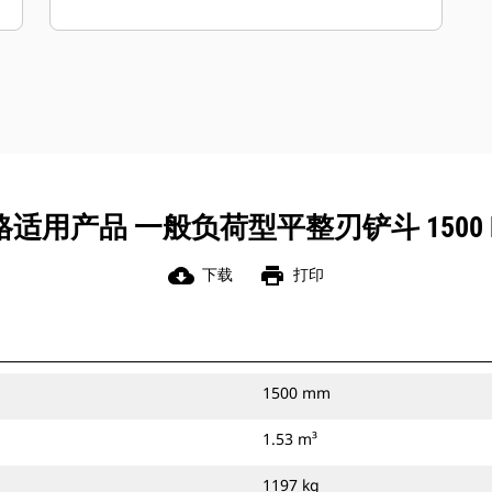
于通用负荷型铲斗。
通过使用平整刃或宽齿尖，一般负荷型
铲斗使您能够在任何作业中回填沟槽，
创建平整的挖掘底面或获得平滑的挖掘
表面。
您可以通过销将一般负荷型铲斗直接连
接到您的机器上，或者将其与 Cat 抓销
式快速连接器或 CW 专用连接器配套使
用产品 一般负荷型平整刃铲斗 1500 M
用。
cloud_download
print
下载
打印
1500 mm
1.53 m³
1197 kg