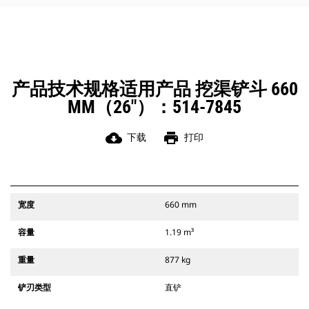
凭借始终处于操作员视线内的连接器
辅助闩锁所提供的听觉和视觉提示，
可以确保稳固地连接附件。
Cat 抓销式快速连接器与 311-352 履
带式挖掘机和所有轮式挖掘机兼容。
此外，还提供挖渠宽度连接器。
产品技术规格适用产品 挖渠铲斗 660
与 CW 专用连接器系统兼容的附件采
MM（26"）：514-7845
用固定式快速连接器铰接件。CW 专用
连接器采用楔式锁定系统，确保始终
稳固地连接附件。
cloud_download
print
下载
打印
CW 专用连接器适用于所有履带式挖掘
机和轮式挖掘机。
宽度
660 mm
容量
1.19 m³
重量
877 kg
铲刃类型
直铲