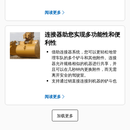
Engaging Tool）保护铲斗最重要的高
磨损区域。侧挡板保护器和侧铲刀有
阅读更多
助于保护铲斗中最常接触和穿过物料
的部件。
通过为您的铲斗和应用组合选择合适
的 GET 来降低维护成本。
连接器助您实现多功能性和便
铲斗齿尖提供多种选择，确保适合您
利性
的具体应用。无论您需要获得平整的
挖掘底面还是挖掘坚硬的磨蚀性物
借助连接器系统，您可以更轻松地管
料，总有一款齿尖解决方案适合您。
理车队的多个铲斗和其他附件。连接
器允许规格相似的机器进行共享，并
且可以在几秒钟内更换附件，而无需
离开安全的驾驶室。
支持通过销直接连接到机器的铲斗也
与 Cat
抓销式快速连接器兼容，但不
®
包括抓销式高性能铲斗。抓销式高性
阅读更多
能铲斗配有可优化挖掘力的凹销，当
与 Cat 抓销式快速连接器配套使用
时，可加速铲斗工作循环。
加载更多
此外，Cat 抓销式快速连接器还允许操
作员反向连接铲斗，从而更容易地对
角落进行清理和挖方。