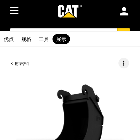
person
SEARCH
search
优点
规格
工具
展示
more_vert
挖渠铲斗