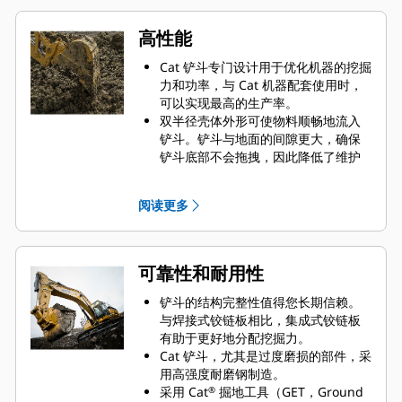
高性能
Cat 铲斗专门设计用于优化机器的挖掘
力和功率，与 Cat 机器配套使用时，
可以实现最高的生产率。
双半径壳体外形可使物料顺畅地流入
铲斗。铲斗与地面的间隙更大，确保
铲斗底部不会拖拽，因此降低了维护
成本。
在挖掘过程中实现最优油耗。Cat 铲斗
阅读更多
可以快速铲挖物料，提高了机器的整
体工作效率。
您可在更短的时间内装载更多的物
料。铲斗形状和侧挡板精心设计而
可靠性和耐用性
成，让您每次装载都可将大部分物料
保留在铲斗内。
铲斗的结构完整性值得您长期信赖。
与焊接式铰链板相比，集成式铰链板
有助于更好地分配挖掘力。
Cat 铲斗，尤其是过度磨损的部件，采
用高强度耐磨钢制造。
采用 Cat
掘地工具（GET，Ground
®