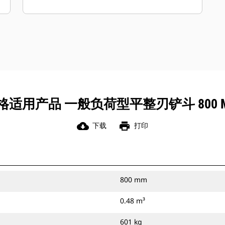
于通用负荷型铲斗。
通过使用平整刃或宽齿尖，一般负荷型
铲斗使您能够在任何作业中回填沟槽，
创建平整的挖掘底面或获得平滑的挖掘
表面。
您可以通过销将一般负荷型铲斗直接连
接到您的机器上，或者将其与 Cat 抓销
式快速连接器或 CW 专用连接器配套使
适用产品 一般负荷型平整刃铲斗 800 MM
用。
cloud_download
print
下载
打印
800 mm
0.48 m³
601 kg