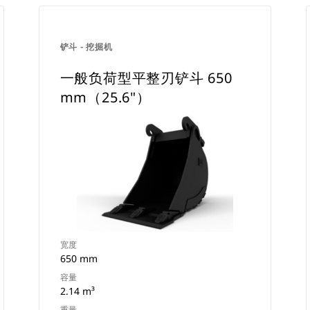
铲斗 - 挖掘机
一般负荷型平整刃铲斗 650
mm（25.6"）
宽度
650 mm
容量
2.14 m³
重量