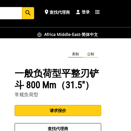
登录
place
apps
查找代理商
search
Africa Middle-East-简体中文
美制
公制
一般负荷型平整刃铲
斗 800 Mm（31.5"）
常规负荷型
请求报价
查找代理商