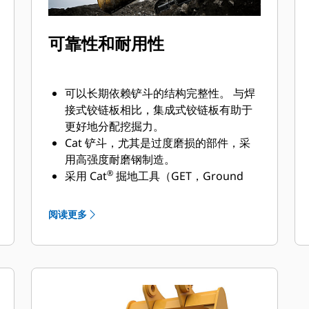
可靠性和耐用性
可以长期依赖铲斗的结构完整性。 与焊
接式铰链板相比，集成式铰链板有助于
更好地分配挖掘力。
Cat 铲斗，尤其是过度磨损的部件，采
用高强度耐磨钢制造。
®
采用 Cat
掘地工具（GET，Ground
Engaging Tools）保护 Cat 铲斗最重要
的高磨损区域。 侧挡板保护器和侧铲刀
阅读更多
有助于保护铲斗中最常接触和穿过物料
的部件。
通过为您的铲斗和应用组合选择正确的
GET 来降低维护成本。
铲斗齿尖提供多种选择，确保适合您的
具体应用。 无论您需要获得平整的挖掘