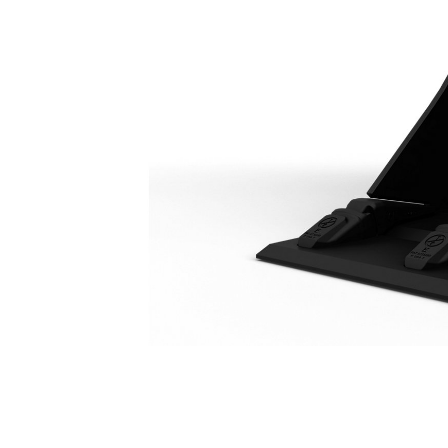
一般负荷型平整刃铲斗 800 Mm（31.5"）
优
更改型号