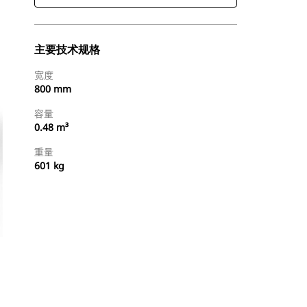
主要技术规格
宽度
800 mm
容量
0.48 m³
重量
601 kg
查找代理商
请求报价