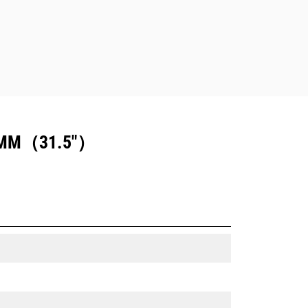
（31.5"）