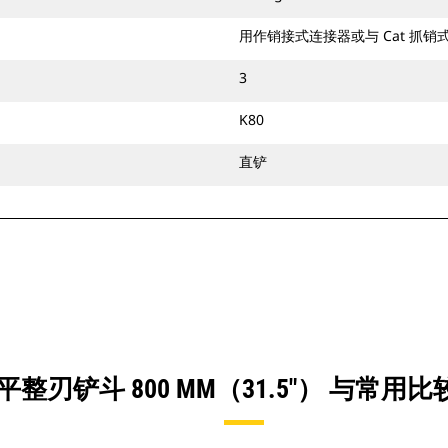
用作销接式连接器或与 Cat 抓
3
K80
直铲
整刃铲斗 800 MM（31.5"） 与常