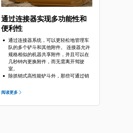
通过连接器实现多功能性和
便利性
通过连接器系统，可以更轻松地管理车
队的多个铲斗和其他附件。 连接器允许
规格相似的机器共享附件，并且可以在
几秒钟内更换附件，而无需离开驾驶
室。
除抓销式高性能铲斗外，那些可通过销
®
直接连接到机器的铲斗也与 Cat
抓销式
快速连接器兼容。 抓销式高性能铲斗配
阅读更多
有一个可优化挖掘力的凹进销，当与
Cat 抓销式快速连接器配套使用时，可
为铲斗提供更快的循环时间。
此外，Cat 抓销式快速连接器还允许操
作员反向连接铲斗，从而更容易地对角
部进行清理和挖方。