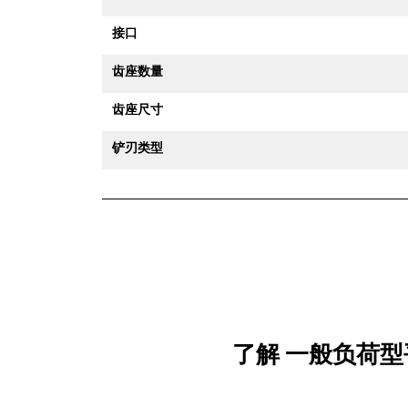
接口
齿座数量
齿座尺寸
铲刃类型
了解 一般负荷型平