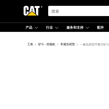
SEARCH
产品
行业
服务和支持
配件
工装
铲斗 - 挖掘机
常规负荷型
一般负荷型平整刃铲斗 8