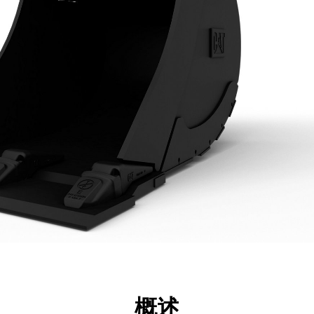
点
规格
工具
展示
概述