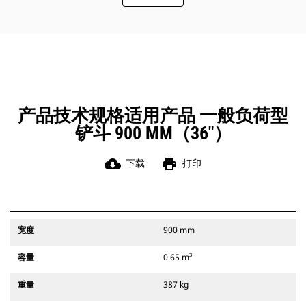
此外，Cat 抓销式快速连接器还允许操
作员反向连接铲斗，从而更容易地对
角部进行清理和挖方。
凭借始终处于操作员视线内的连接器
辅助闩锁所提供的听觉和视觉提示，
可以确保稳固地连接附件。
Cat 抓销式快速连接器与 311-352 履
带式挖掘机和所有轮式挖掘机兼容。
产品技术规格适用产品 一般负荷型
此外，还提供挖沟宽度连接器。
铲斗 900 MM（36"）
与 CW 专用连接器系统兼容的附件采
用固定式快速连接器铰接件。 CW 专
用连接器采用楔式锁定系统，确保始
cloud_download
print
下载
打印
终稳固地连接附件。
CW 专用连接器适用于所有履带式挖掘
机和轮式挖掘机。
宽度
900 mm
容量
0.65 m³
重量
387 kg