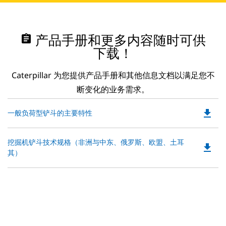
assignment
产品手册和更多内容随时可供
下载！
Caterpillar 为您提供产品手册和其他信息文档以满足您不
断变化的业务需求。
file_download
Do
一般负荷型铲斗的主要特性
P
O
Do
挖掘机铲斗技术规格（非洲与中东、俄罗斯、欧盟、土耳
in
file_download
P
其）
a
O
N
in
Ta
a
N
Ta