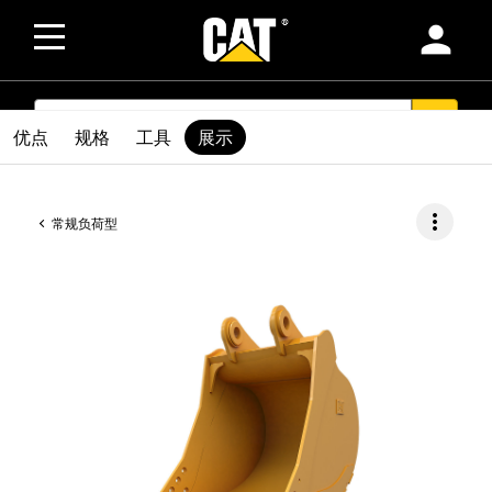
person
SEARCH
search
优点
规格
工具
展示
more_vert
常规负荷型