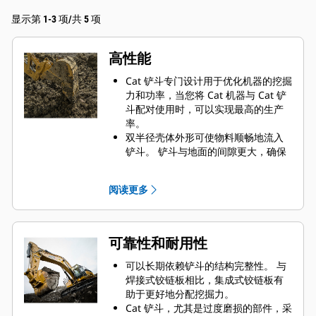
显示第 1-3 项/共 5 项
高性能
Cat 铲斗专门设计用于优化机器的挖掘
力和功率，当您将 Cat 机器与 Cat 铲
斗配对使用时，可以实现最高的生产
率。
双半径壳体外形可使物料顺畅地流入
铲斗。 铲斗与地面的间隙更大，确保
铲斗底部不会拖拽，因此降低了维护
成本。
阅读更多
油耗在挖掘过程中达到峰值。 Cat 铲
斗可以快速铲挖物料，提高了机器的
整体工作效率。
可在更短的时间内装载更多的物料。
可靠性和耐用性
对于每次装载，铲斗形状和侧挡板都
可将大部分物料保留在铲斗内。
可以长期依赖铲斗的结构完整性。 与
焊接式铰链板相比，集成式铰链板有
助于更好地分配挖掘力。
Cat 铲斗，尤其是过度磨损的部件，采