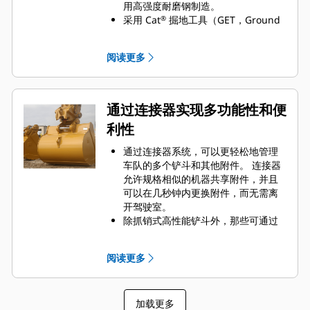
用高强度耐磨钢制造。
采用 Cat
掘地工具（GET，Ground
®
Engaging Tools）保护 Cat 铲斗最重
要的高磨损区域。 侧挡板保护器和侧
阅读更多
铲刀有助于保护铲斗中最常接触和穿
过物料的部件。
通过为您的铲斗和应用组合选择正确
的 GET 来降低维护成本。
通过连接器实现多功能性和便
铲斗齿尖提供多种选择，确保适合您
利性
的具体应用。 无论您需要获得平整的
挖掘底面还是挖掘坚硬、磨蚀性的物
通过连接器系统，可以更轻松地管理
料，总会有一款齿尖解决方案适合
车队的多个铲斗和其他附件。 连接器
您。
允许规格相似的机器共享附件，并且
可以在几秒钟内更换附件，而无需离
开驾驶室。
除抓销式高性能铲斗外，那些可通过
销直接连接到机器的铲斗也与 Cat
抓
®
销式快速连接器兼容。 抓销式高性能
阅读更多
铲斗配有一个可优化挖掘力的凹进
销，当与 Cat 抓销式快速连接器配套
使用时，可为铲斗提供更快的循环时
加载更多
间。