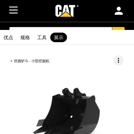
person
SEARCH
search
优点
规格
工具
展示
more_vert
挖掘铲斗 - 小型挖掘机