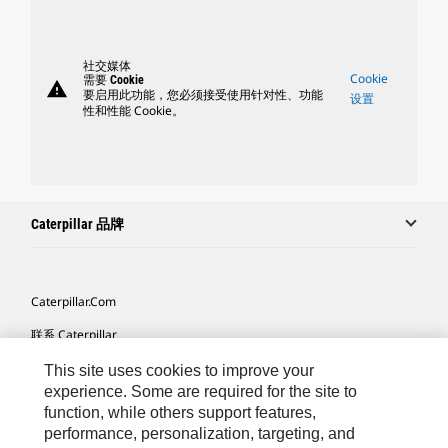
社交媒体
Cookie
需要 Cookie
warning
要启用此功能，您必须接受使用针对性、功能
设置
性和性能 Cookie。
Caterpillar 品牌
Caterpillar.com
联系 Caterpillar
我的营销首选项
This site uses cookies to improve your
experience. Some are required for the site to
站点地图
function, while others support features,
performance, personalization, targeting, and
Cookie Settings