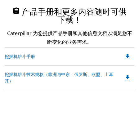
assignment
产品手册和更多内容随时可供
下载！
Caterpillar 为您提供产品手册和其他信息文档以满足您不
断变化的业务需求。
file_download
Do
挖掘机铲斗手册
P
O
Do
挖掘机铲斗技术规格（非洲与中东、俄罗斯、欧盟、土耳
in
file_download
P
其）
a
O
N
in
Ta
a
N
Ta