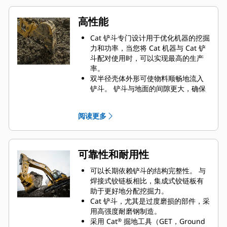
高性能
Cat 铲斗专门设计用于优化机器的挖掘
力和功率，当您将 Cat 机器与 Cat 铲
斗配对使用时，可以实现最高的生产
率。
双半径壳体外形可使物料顺畅地流入
铲斗。 铲斗与地面的间隙更大，确保
铲斗底部不会拖拽，因此降低了维护
成本。
阅读更多
油耗在挖掘过程中达到峰值。 Cat 铲
斗可以快速铲挖物料，提高了机器的
整体工作效率。
可在更短的时间内装载更多的物料。
可靠性和耐用性
对于每次装载，铲斗形状和侧挡板都
可将大部分物料保留在铲斗内。
可以长期依赖铲斗的结构完整性。 与
焊接式铰链板相比，集成式铰链板有
助于更好地分配挖掘力。
Cat 铲斗，尤其是过度磨损的部件，采
用高强度耐磨钢制造。
采用 Cat
掘地工具（GET，Ground
®