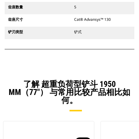
齿座数量
5
齿座尺寸
Cat® Advansys™ 130
铲刃类型
铲式
了解 超重负荷型铲斗 1950
MM（77"） 与常用比较产品相比如
何。