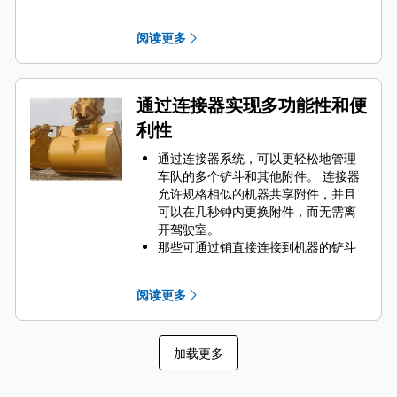
Engaging Tools）保护 Cat 铲斗最重
要的高磨损区域。 侧挡板保护器和侧
阅读更多
铲刀有助于保护铲斗中最常接触和穿
过物料的部件。
通过为您的铲斗和应用组合选择正确
的 GET 来降低维护成本。
通过连接器实现多功能性和便
铲斗齿尖提供多种选择，确保适合您
利性
的具体应用。 无论您需要获得平整的
挖掘底面还是挖掘坚硬、磨蚀性的物
通过连接器系统，可以更轻松地管理
料，总会有一款齿尖解决方案适合
车队的多个铲斗和其他附件。 连接器
您。
允许规格相似的机器共享附件，并且
可以在几秒钟内更换附件，而无需离
开驾驶室。
那些可通过销直接连接到机器的铲斗
也与 Cat
抓销式快速连接器兼容，但
®
不包括抓销式高性能铲斗。 抓销式高
阅读更多
性能铲斗配有一个可优化挖掘力的凹
进销，当与 Cat 抓销式快速连接器配
套使用时，可为铲斗提供更快的循环
加载更多
时间。
此外，Cat 抓销式快速连接器还允许操
作员反向连接铲斗，从而更容易地对