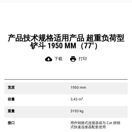
角部进行清理和挖方。
凭借始终处于操作员视线内的连接器
辅助闩锁所提供的听觉和视觉提示，
可以确保稳固地连接附件。
Cat 抓销式快速连接器与 311-352 履
带式挖掘机和所有轮式挖掘机兼容。
产品技术规格适用产品 超重负荷型
此外，还提供挖沟宽度连接器。
铲斗 1950 MM（77"）
与 CW 专用连接器系统兼容的附件采
用固定式快速连接器铰接件。 CW 专
用连接器采用楔式锁定系统，确保始
cloud_download
print
下载
打印
终稳固地连接附件。
CW 专用连接器适用于所有履带式挖掘
机和轮式挖掘机。
宽度
1950 mm
容量
3.43 m³
重量
3193 kg
接口
用作销接式连接器或与 Cat 抓销
式快速连接器配套使用