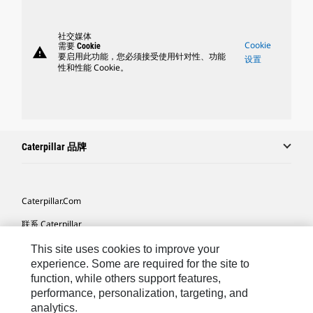
社交媒体
Cookie
需要 Cookie
warning
要启用此功能，您必须接受使用针对性、功能
设置
性和性能 Cookie。
Caterpillar 品牌
Caterpillar.com
联系 Caterpillar
我的营销首选项
This site uses cookies to improve your
experience. Some are required for the site to
站点地图
function, while others support features,
performance, personalization, targeting, and
Cookie Settings
analytics.