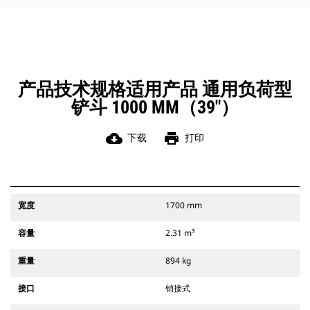
角部进行清理和挖方。
凭借始终处于操作员视线内的连接器
辅助闩锁所提供的听觉和视觉提示，
可以确保稳固地连接附件。
Cat 抓销式快速连接器与 311-352 履
带式挖掘机和所有轮式挖掘机兼容。
产品技术规格适用产品 通用负荷型
此外，还提供挖沟宽度连接器。
铲斗 1000 MM（39"）
与 CW 专用连接器系统兼容的附件采
用固定式快速连接器铰接件。 CW 专
用连接器采用楔式锁定系统，确保始
cloud_download
print
下载
打印
终稳固地连接附件。
CW 专用连接器适用于所有履带式挖掘
机和轮式挖掘机。
宽度
1700 mm
容量
2.31 m³
重量
894 kg
接口
销接式