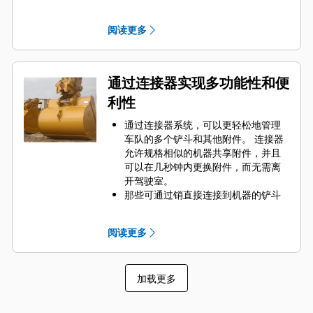
Engaging Tools）保护 Cat 铲斗最重
要的高磨损区域。 侧挡板保护器和侧
阅读更多
铲刀有助于保护铲斗中最常接触和穿
过物料的部件。
通过为您的铲斗和应用组合选择正确
的 GET 来降低维护成本。
通过连接器实现多功能性和便
铲斗齿尖提供多种选择，确保适合您
利性
的具体应用。 无论您需要获得平整的
挖掘底面还是挖掘坚硬、磨蚀性的物
通过连接器系统，可以更轻松地管理
料，总会有一款齿尖解决方案适合
车队的多个铲斗和其他附件。 连接器
您。
允许规格相似的机器共享附件，并且
可以在几秒钟内更换附件，而无需离
开驾驶室。
那些可通过销直接连接到机器的铲斗
也与 Cat
抓销式快速连接器兼容，但
®
不包括抓销式高性能铲斗。 抓销式高
阅读更多
性能铲斗配有一个可优化挖掘力的凹
进销，当与 Cat 抓销式快速连接器配
套使用时，可为铲斗提供更快的循环
加载更多
时间。
此外，Cat 抓销式快速连接器还允许操
作员反向连接铲斗，从而更容易地对