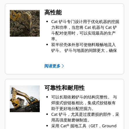
高性能
Cat 铲斗专门设计用于优化机器的挖掘
力和功率，当您将 Cat 机器与 Cat 铲
斗配对使用时，可以实现最高的生产
率。
双半径壳体外形可使物料顺畅地流入
铲斗。 铲斗与地面的间隙更大，确保
铲斗底部不会拖拽，因此降低了维护
成本。
阅读更多
油耗在挖掘过程中达到峰值。 Cat 铲
斗可以快速铲挖物料，提高了机器的
整体工作效率。
可在更短的时间内装载更多的物料。
可靠性和耐用性
对于每次装载，铲斗形状和侧挡板都
可将大部分物料保留在铲斗内。
可以长期依赖铲斗的结构完整性。 与
焊接式铰链板相比，集成式铰链板有
助于更好地分配挖掘力。
Cat 铲斗，尤其是过度磨损的部件，采
用高强度耐磨钢制造。
采用 Cat
掘地工具（GET，Ground
®