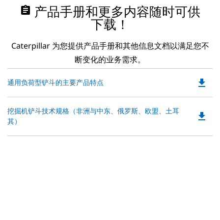
assignment
产品手册和更多内容随时可供
下载！
Caterpillar 为您提供产品手册和其他信息文档以满足您不
断变化的业务需求。
file_download
Do
通用负荷型铲斗的主要产品特点
P
O
Do
挖掘机铲斗技术规格（非洲与中东、俄罗斯、欧盟、土耳
in
file_download
P
其）
a
O
N
in
Ta
a
N
Ta