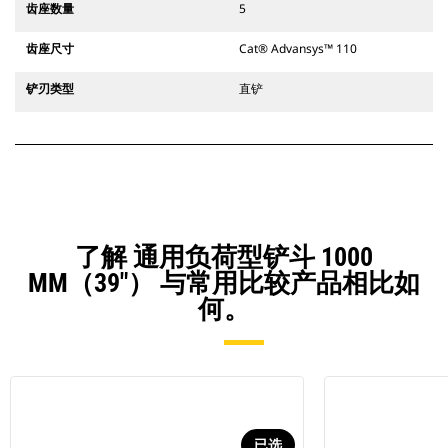
齿座数量
5
齿座尺寸
Cat® Advansys™ 110
铲刃类型
直铲
了解 通用负荷型铲斗 1000
MM（39"） 与常用比较产品相比如
何。
已选