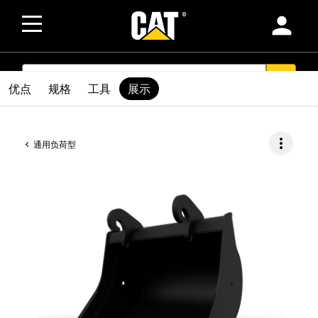
person
SEARCH
search
优点
规格
工具
展示
more_vert
通用负荷型