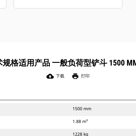
于通用负荷型铲斗。
通过使用平整刃或宽齿尖，一般负荷型
铲斗使您能够在任何作业中回填沟槽，
创建平整的挖掘底面或获得平滑的挖掘
表面。
您可以通过销将一般负荷型铲斗直接连
接到您的机器上，或者将其与 Cat 抓销
式快速连接器或 CW 专用连接器配套使
规格适用产品 一般负荷型铲斗 1500 MM
用。
cloud_download
print
下载
打印
1500 mm
1.88 m³
1228 kg