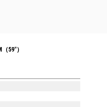
（59"）