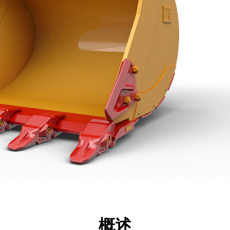
点
规格
工具
展示
概述