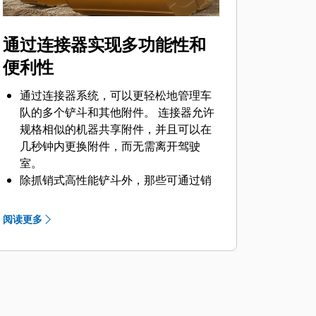
通过连接器实现多功能性和
便利性
通过连接器系统，可以更轻松地管理车
队的多个铲斗和其他附件。 连接器允许
规格相似的机器共享附件，并且可以在
几秒钟内更换附件，而无需离开驾驶
室。
除抓销式高性能铲斗外，那些可通过销
®
直接连接到机器的铲斗也与 Cat
抓销式
快速连接器兼容。 抓销式高性能铲斗配
阅读更多
有一个可优化挖掘力的凹进销，当与
Cat 抓销式快速连接器配套使用时，可
为铲斗提供更快的循环时间。
此外，Cat 抓销式快速连接器还允许操
作员反向连接铲斗，从而更容易地对角
部进行清理和挖方。