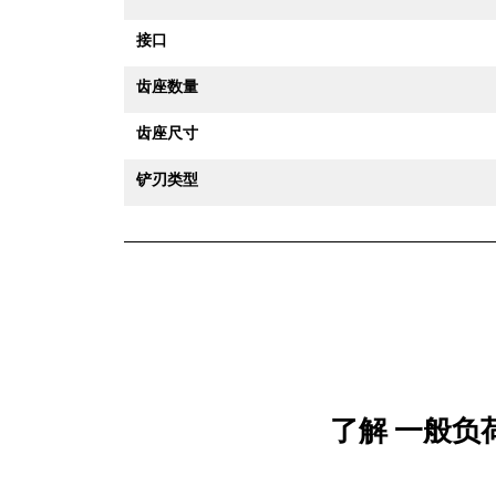
接口
齿座数量
齿座尺寸
铲刃类型
了解 一般负荷