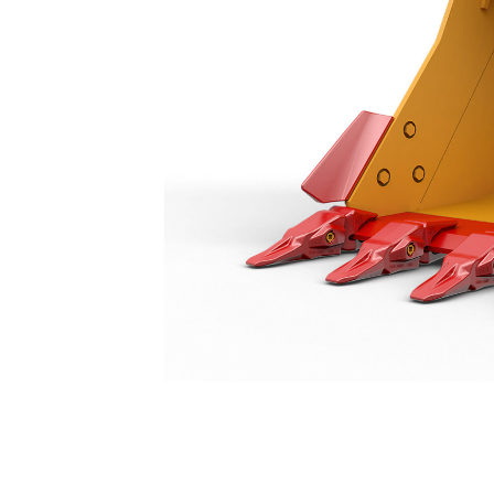
一般负荷型铲斗 1500 Mm（59"）
优
更改型号