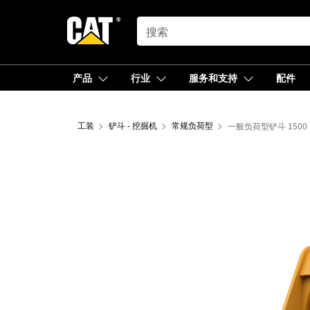
SEARCH
产品
行业
服务和支持
配件
工装
铲斗 - 挖掘机
常规负荷型
一般负荷型铲斗 1500