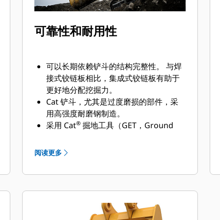
可靠性和耐用性
可以长期依赖铲斗的结构完整性。 与焊
接式铰链板相比，集成式铰链板有助于
更好地分配挖掘力。
Cat 铲斗，尤其是过度磨损的部件，采
用高强度耐磨钢制造。
®
采用 Cat
掘地工具（GET，Ground
Engaging Tools）保护 Cat 铲斗最重要
的高磨损区域。 侧挡板保护器和侧铲刀
阅读更多
有助于保护铲斗中最常接触和穿过物料
的部件。
通过为您的铲斗和应用组合选择正确的
GET 来降低维护成本。
铲斗齿尖提供多种选择，确保适合您的
具体应用。 无论您需要获得平整的挖掘