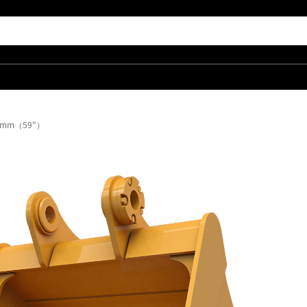
 mm（59"）