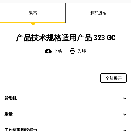
入，从而延长底盘系统的使用寿命。
履带导向护罩可在斜坡上行驶和作业
规格
标配设备
时帮助挖掘机履带保持对齐。
倾斜的履带架可防止泥土和碎屑堆
积，有助于降低履带损坏的风险。
产品技术规格适用产品 323 GC
cloud_download
print
下载
打印
全部展开
发动机
重量
工作范围和挖掘力