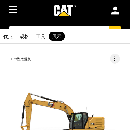
person
SEARCH
search
优点
规格
工具
展示
more_vert
中型挖掘机