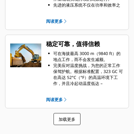
先进的液压系统不仅在功率和效率之
间实现了出色平衡，同时还为您提供
了所需的控制装置，以满足您的精确
阅读更多
挖掘要求。
阀门优先级可根据您的指令设置液压
压力和流量，从而实现快速的中低负
载循环时间。
稳定可靠，值得信赖
使用两种功率模式将挖掘机与作业相
匹配；并通过智能模式自动将发动机
可在海拔最高 3000 m（9840 ft）的
和液压功率与挖掘条件相匹配。
地点工作，而不会发生减额。
辅助液压选件为您提供所需的多功能
完美应对温度挑战，为您的正常工作
性，以使用种类繁多的 Cat
工装。
保驾护航。根据标准配置，323 GC 可
通过正流量控制泵减少损失的能量并
在高达 52°C（°F）的高温环境下工
降低油耗。可根据阀门优先级自动调
作，并且冷起动温度低达 –
整泵流量。
18°C（0°F）。
Advansys™ 铲斗齿尖可提高穿透能力
自动预热功能可在寒冷天气下更快地
阅读更多
并缩短循环时间。可以用简单的凸耳
加热液压油，并有助于延长部件的使
扳手（而非液压锤或特殊工具）快速
用寿命。
更换齿尖，从而提高安全性并延长正
双重燃油过滤可以防止发动机受到脏
常运行时间。仅针对重负荷型铲斗提
加载更多
污柴油燃料的影响。
供。
履带销和衬套之间通过润滑脂进行密
封，可以降低行驶噪音并防止碎屑进