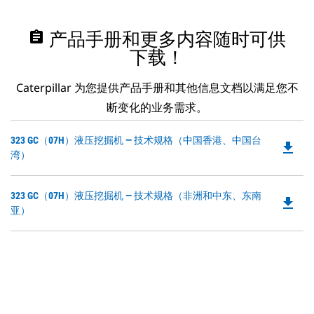
assignment
产品手册和更多内容随时可供
下载！
Caterpillar 为您提供产品手册和其他信息文档以满足您不
断变化的业务需求。
Do
323 GC（07H）液压挖掘机 — 技术规格（中国香港、中国台
file_download
P
湾）
O
in
Do
323 GC（07H）液压挖掘机 — 技术规格（非洲和中东、东南
a
file_download
P
亚）
N
O
Ta
in
a
N
Ta