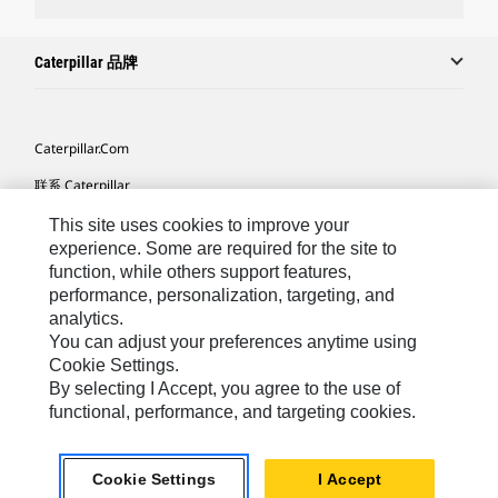
Caterpillar 品牌
Caterpillar.com
联系 Caterpillar
我的营销首选项
This site uses cookies to improve your
experience. Some are required for the site to
站点地图
function, while others support features,
performance, personalization, targeting, and
Cookie Settings
analytics.
法律
You can adjust your preferences anytime using
Cookie Settings.
隐私
By selecting I Accept, you agree to the use of
functional, performance, and targeting cookies.
Africa, Middle East ‧ Chinese
© 2026 Caterpillar. 保留所有权利
Cookie Settings
I Accept