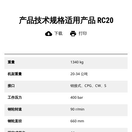
产品技术规格适用产品 RC20
cloud_download
print
下载
打印
重量
1340 kg
机架重量
20-34 公吨
接口
销接式、CPG、CW、S
工作压力
400 bar
钢轮转速
90 r/min
钢轮直径
660 mm