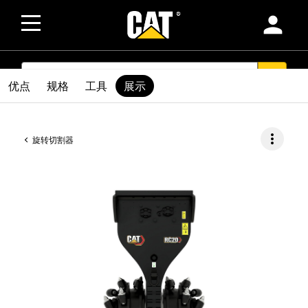
person
SEARCH
search
优点
规格
工具
展示
more_vert
旋转切割器