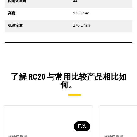
固定式截齿
44
高度
1335 mm
机油流量
270 L/min
了解 RC20 与常用比较产品相比如
何。
已选
旋转切割器
旋转切割器