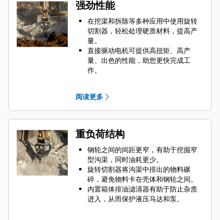
强劲性能
在挖渠和拆除等多种应用中使用旋转
切割器，轻松处理硬质材料，提高产
量。
直接驱动电机可提供高扭矩、高产
量、出色的性能，助您更快完成工
作。
动力直接输送至钢轮，您无需担心由
齿轮或机械传动造成的动力损失。
阅读更多
旋转切割器具有高精度可控破碎功
能，是狭窄区域或城市区域作业的理
想之选。
在社区或医院等敏感区域作业现场使
重负荷结构
用旋转切割器，有助于减少噪声污
染，让您在噪声受管控的作业现场安
钢轮之间的间距更窄，有助于挖掘窄
心工作。
型沟渠，同时油耗更少。
旋转切割器将沟渠中排出的物料碾
碎，避免物料卡在壳体和钢轮之间。
内置箱体排油滤清器有助于防止杂质
进入，从而保护液压马达和泵。
每个钢轮上皆使用双支撑轴承，电机
轴仅传递运动，无负载，有助于延长