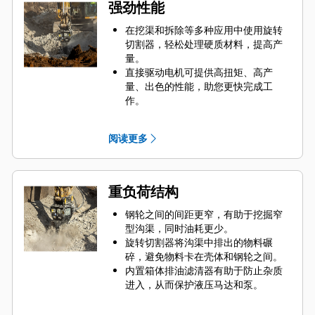
强劲性能
在挖渠和拆除等多种应用中使用旋转
切割器，轻松处理硬质材料，提高产
量。
直接驱动电机可提供高扭矩、高产
量、出色的性能，助您更快完成工
作。
动力直接输送至钢轮，您无需担心由
齿轮或机械传动造成的动力损失。
阅读更多
旋转切割器具有高精度可控破碎功
能，是狭窄区域或城市区域作业的理
想之选。
在社区或医院等敏感区域作业现场使
重负荷结构
用旋转切割器，有助于减少噪声污
染，让您在噪声受管控的作业现场安
钢轮之间的间距更窄，有助于挖掘窄
心工作。
型沟渠，同时油耗更少。
旋转切割器将沟渠中排出的物料碾
碎，避免物料卡在壳体和钢轮之间。
内置箱体排油滤清器有助于防止杂质
进入，从而保护液压马达和泵。
每个钢轮上皆使用双支撑轴承，电机
轴仅传递运动，无负载，有助于延长