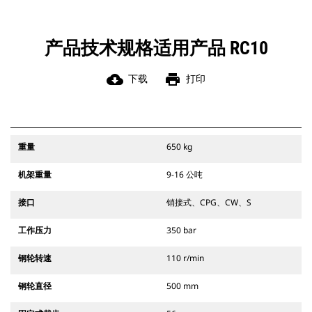
产品技术规格适用产品 RC10
cloud_download
print
下载
打印
重量
650 kg
机架重量
9-16 公吨
接口
销接式、CPG、CW、S
工作压力
350 bar
钢轮转速
110 r/min
钢轮直径
500 mm