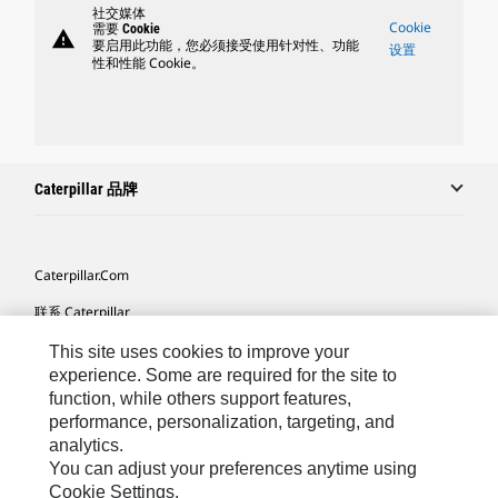
社交媒体
Cookie
需要 Cookie
warning
要启用此功能，您必须接受使用针对性、功能
设置
性和性能 Cookie。
Caterpillar 品牌
Caterpillar.com
联系 Caterpillar
我的营销首选项
This site uses cookies to improve your
experience. Some are required for the site to
站点地图
function, while others support features,
performance, personalization, targeting, and
Cookie Settings
analytics.
法律
You can adjust your preferences anytime using
Cookie Settings.
隐私