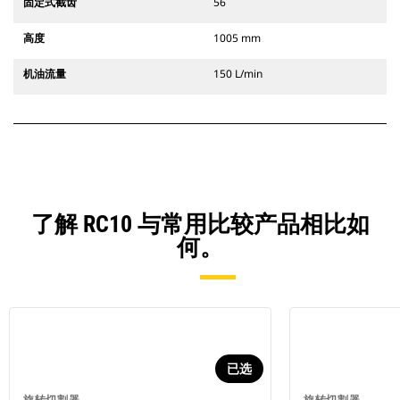
固定式截齿
56
高度
1005 mm
机油流量
150 L/min
了解 RC10 与常用比较产品相比如
何。
已选
旋转切割器
旋转切割器