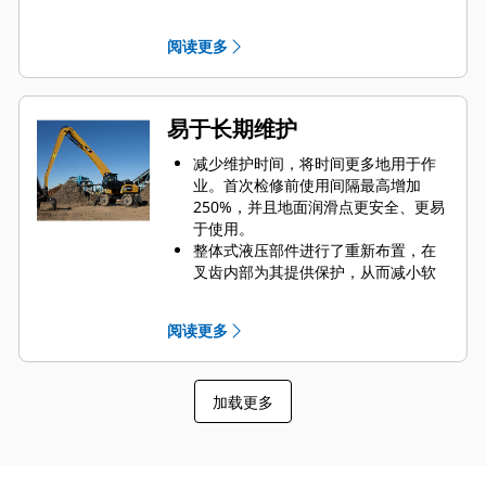
尖采用高等级钢制成，可以承受磨蚀
和金属间磨损。铰接点采用铸造件，
阅读更多
可消除机架上的薄弱点。
采用易于更换的铸造叉齿尖，增加磨
损寿命。
易于长期维护
减少维护时间，将时间更多地用于作
业。首次检修前使用间隔最高增加
250%，并且地面润滑点更安全、更易
于使用。
整体式液压部件进行了重新布置，在
叉齿内部为其提供保护，从而减小软
管张力，避免妨碍物料。
通过可拆卸面板，轻松检修叉齿内部
阅读更多
的液压装置。面板还附带防尘密封，
用于保护叉齿内部的关键零件。
使用安装支架辅助以保持安全的工作
加载更多
环境，在机器上安装抓斗时，它可以
使支架保持竖直。