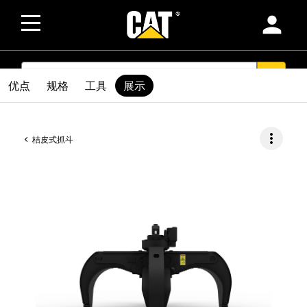
person
SEARCH
search
优点
规格
工具
展示
more_vert
桔皮式抓斗