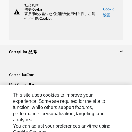
社交媒体
Cookie
需要 Cookie
warning
要启用此功能，您必须接受使用针对性、功能
设置
性和性能 Cookie。
Caterpillar 品牌
Caterpillar.com
联系 Caterpillar
我的营销首选项
This site uses cookies to improve your
experience. Some are required for the site to
站点地图
function, while others support features,
performance, personalization, targeting, and
Cookie Settings
analytics.
法律
You can adjust your preferences anytime using