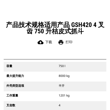
产品技术规格适用产品 GSH420 4 叉
齿 750 升桔皮式抓斗
cloud_download
print
下载
打印
容量
750 l
最大提升能力
8000 kg
外壳类型选项
半开
工作重量
1201 kg
叉齿数
4