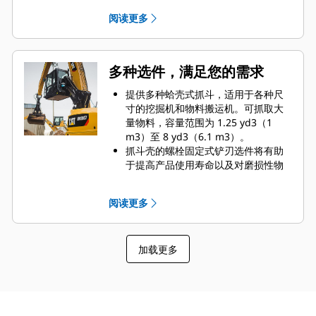
效率水平。
两个高质量的油缸配有缓冲器，可以
阅读更多
缓冲抓斗壳打开时的作用力，能够承
受高达 5076 psi（35000 kPa）的液
压压力，并且可以减轻驾驶室振动，
使运行更加平稳。
多种选件，满足您的需求
标配两个起吊钩。它们安装在机具两
侧，帮助您将小型机器吊送至船舶的
提供多种蛤壳式抓斗，适用于各种尺
货舱中，从而无需更换工装或机器即
寸的挖掘机和物料搬运机。可抓取大
可完成作业。
量物料，容量范围为 1.25 yd3（1
m3）至 8 yd3（6.1 m3）。
抓斗壳的螺栓固定式铲刃选件将有助
于提高产品使用寿命以及对磨损性物
料的适用性。
螺栓固定式铲刃有利于刮板在更为艰
阅读更多
难的作业应用中提高对粘性物料的卸
载力。
加载更多