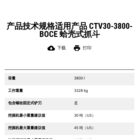
产品技术规格适用产品 CTV30-3800-
BOCE 蛤壳式抓斗
cloud_download
print
下载
打印
容量
3800 l
工作重量
3328 kg
包含螺栓固定式铲刃
是
挖掘机最小重量建议值
30 吨（US）
挖掘机最大重量建议值
45 吨（US）