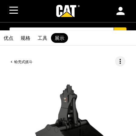
person
SEARCH
search
优点
规格
工具
展示
more_vert
蛤壳式抓斗