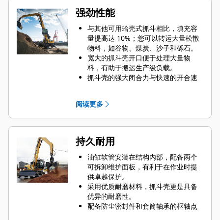
强劲性能
与其他可用蛤壳式抓斗相比，填充容
量提高达 10%；您可以转运大量松散
物料，如谷物、煤炭、沙子和砾石。
宽大的抓斗壳开口便于处理大量物
料，有助于搬运生产级负载。
抓斗壳的强大闭合力与快速的开合速
度相结合，缩短了循环时间，实现高
效工作，提高了单位时间内的工作
阅读更多
量。
Cat PL161 工装定位器是一款蓝牙设
备，可以帮您快速轻松地找到工装。
机器的车载蓝牙读取器或您手机上的
持久耐用
Cat 应用程序则可以帮助自动定位设
备。
油缸软管安装在结构内部，配备两个
借助 Cat Payload（适用于挖掘机）可
可拆卸维护面板，有利于在作业时提
实现行驶中称重和无需回转即可得出
供卓越保护。
实时有效负载估计值，从而达到精确
采用优质耐磨材料，抓斗壳更是具备
的目标装载量并提高装载效率。
优异的耐磨性。
Cat 机器预设最适合抓斗的性能设置，
配备防尘密封件和套筒轴承的枢轴点
可最大限度提高机器和抓斗的配对与
有助于延长产品使用寿命。