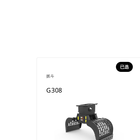
已选
抓斗
G308