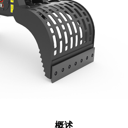
点
规格
工具
展示
概述