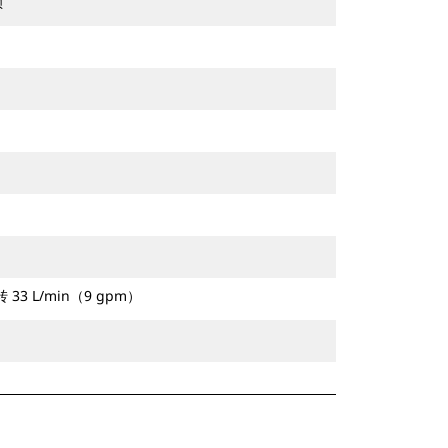
锁
转 33 L/min（9 gpm）