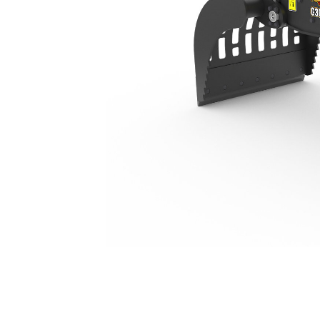
G308
优
更改型号