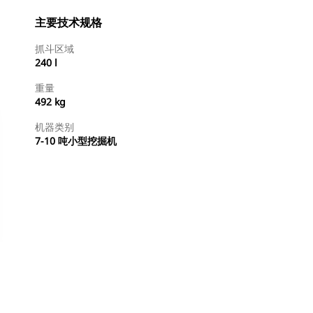
主要技术规格
抓斗区域
240 l
重量
492 kg
机器类别
7-10 吨小型挖掘机
立即购买
请求报价