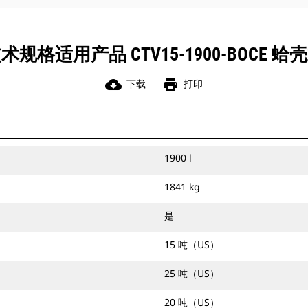
规格适用产品 CTV15-1900-BOCE 
cloud_download
print
下载
打印
1900 l
1841 kg
是
15 吨（US）
25 吨（US）
20 吨（US）