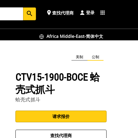
登录
place
apps
查找代理商
search
Africa Middle-East-简体中文
美制
公制
CTV15-1900-BOCE 蛤
壳式抓斗
蛤壳式抓斗
请求报价
查找代理商