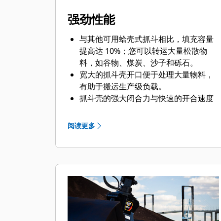
强劲性能
与其他可用蛤壳式抓斗相比，填充容量
提高达 10%；您可以转运大量松散物
料，如谷物、煤炭、沙子和砾石。
宽大的抓斗壳开口便于处理大量物料，
有助于搬运生产级负载。
抓斗壳的强大闭合力与快速的开合速度
相结合，缩短了循环时间，实现高效工
作，提高了单位时间内的工作量。
阅读更多
Cat PL161 工装定位器是一款蓝牙设
备，可以帮您快速轻松地找到工装。机
器的车载蓝牙读取器或您手机上的 Cat
应用程序则可以帮助自动定位设备。
借助 Cat Payload（适用于挖掘机）可
实现行驶中称重和无需回转即可得出实
时有效负载估计值，从而达到精确的目
标装载量并提高装载效率。