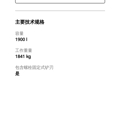
主要技术规格
容量
1900 l
工作重量
1841 kg
包含螺栓固定式铲刃
是
查找代理商
请求报价