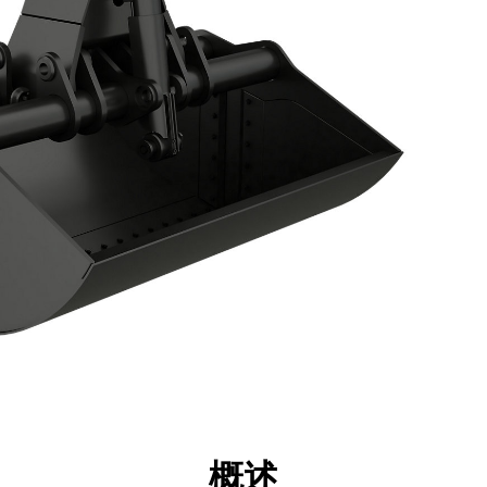
点
规格
工具
展示
概述