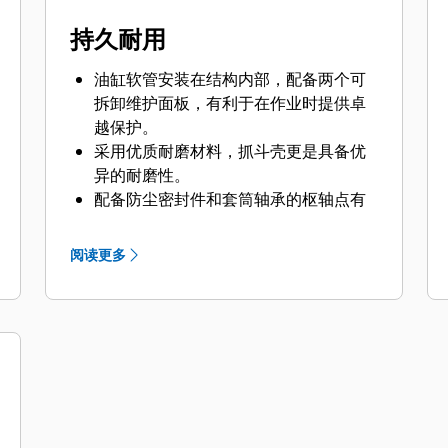
持久耐用
油缸软管安装在结构内部，配备两个可
拆卸维护面板，有利于在作业时提供卓
越保护。
采用优质耐磨材料，抓斗壳更是具备优
异的耐磨性。
配备防尘密封件和套筒轴承的枢轴点有
助于延长产品使用寿命。
两个高质量的油缸配有缓冲器，可以缓
阅读更多
冲抓斗壳打开时的作用力，能够承受高
达 5076 psi（35000 kPa）的液压压
力，并且可以减轻驾驶室振动，使运行
更加平稳。
标配两个起吊钩。它们安装在机具两
侧，帮助您将小型机器吊送至船舶的货
舱中，从而无需更换工装或机器即可完
成作业。