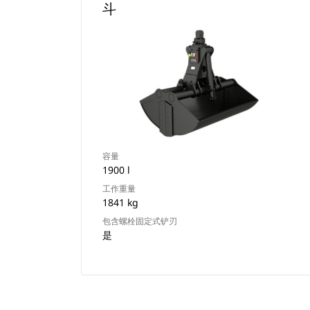
斗
容量
1900 l
工作重量
1841 kg
包含螺栓固定式铲刃
是