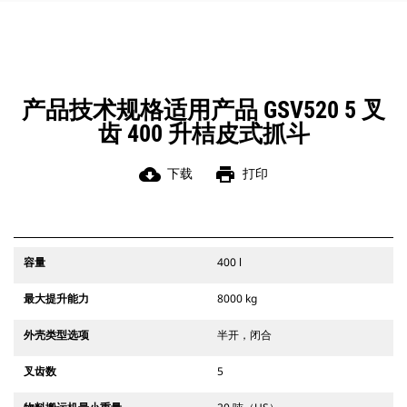
使支架保持竖直。
产品技术规格适用产品 GSV520 5 叉
齿 400 升桔皮式抓斗
cloud_download
print
下载
打印
容量
400 l
最大提升能力
8000 kg
外壳类型选项
半开，闭合
叉齿数
5