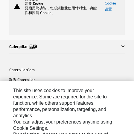
Cookie
需要 Cookie
warning
要启用此功能，您必须接受使用针对性、功能
设置
性和性能 Cookie。
Caterpillar 品牌
Caterpillar.com
联系 Caterpillar
我的营销首选项
This site uses cookies to improve your
experience. Some are required for the site to
站点地图
function, while others support features,
performance, personalization, targeting, and
Cookie Settings
analytics.
法律
You can adjust your preferences anytime using
Cookie Settings.
隐私