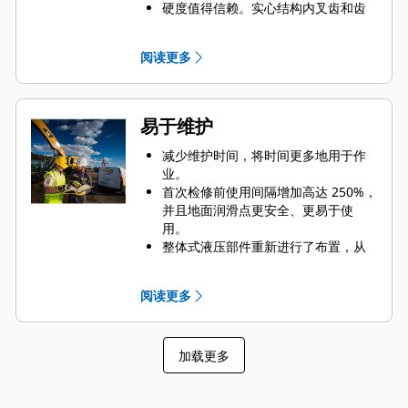
硬度值得信赖。实心结构内叉齿和齿
尖采用高等级钢制成，可以承受磨蚀
和金属间磨损。铰接点采用铸造件，
阅读更多
可消除机架上的薄弱点。
采用易于更换的铸造叉齿尖，增加磨
损寿命。
易于维护
减少维护时间，将时间更多地用于作
业。
首次检修前使用间隔增加高达 250%，
并且地面润滑点更安全、更易于使
用。
整体式液压部件重新进行了布置，从
而减小软管张力，避免妨碍物料。
轻松检修液压装置，进而提高维护速
阅读更多
度，因此可以将更多时间用于搬运物
料。
提供选配油缸护罩，可保护液压软管
加载更多
免遭物料损坏。
使用安装支架辅助以保持安全的工作
环境，在机器上安装抓斗时，它可以