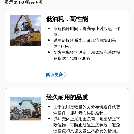
显示第 1-3 项/共 4 项
低油耗，高性能
缩短循环时间，提高每小时搬运工作
量。
采用新旋转系统，液压流量增加高
达 160%。
叉齿曲率经过改进，总体填充系数提
高多达 140%-200%。
Cat 机器预设最适合抓斗的性能设置，
可最大限度提高机器和抓斗的配对与
阅读更多
效率水平。
经久耐用的品质
由于采用更轻量的力分布铸造件代替
焊接件，抓斗寿命得以延长。
抓斗壳体上采用重负荷、耐磨型上下
限位器，可防止油缸过度伸展，避免
铰接点和叉齿尖发生不必要的磨损。