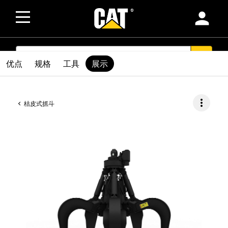
person
SEARCH
search
优点
规格
工具
展示
more_vert
桔皮式抓斗