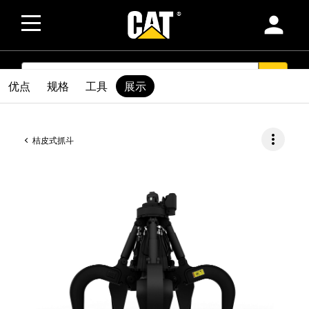
person
SEARCH
search
优点
规格
工具
展示
more_vert
桔皮式抓斗