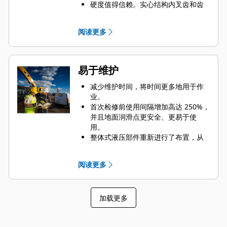
硬度值得信赖。实心结构内叉齿和齿
尖采用高等级钢制成，可以承受磨蚀
和金属间磨损。铰接点采用铸造件，
阅读更多
可消除机架上的薄弱点。
采用易于更换的铸造叉齿尖，增加磨
损寿命。
易于维护
减少维护时间，将时间更多地用于作
业。
首次检修前使用间隔增加高达 250%，
并且地面润滑点更安全、更易于使
用。
整体式液压部件重新进行了布置，从
而减小软管张力，避免妨碍物料。
轻松检修液压装置，进而提高维护速
阅读更多
度，因此可以将更多时间用于搬运物
料。
提供选配油缸护罩，可保护液压软管
加载更多
免遭物料损坏。
使用安装支架辅助以保持安全的工作
环境，在机器上安装抓斗时，它可以