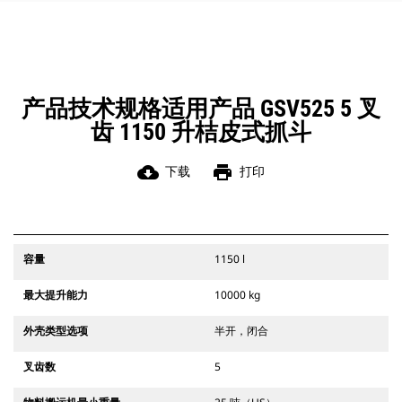
使支架保持竖直。
产品技术规格适用产品 GSV525 5 叉
齿 1150 升桔皮式抓斗
cloud_download
print
下载
打印
容量
1150 l
最大提升能力
10000 kg
外壳类型选项
半开，闭合
叉齿数
5