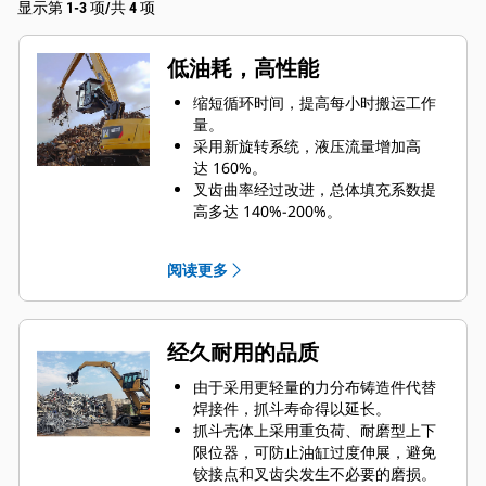
显示第 1-3 项/共 4 项
低油耗，高性能
缩短循环时间，提高每小时搬运工作
量。
采用新旋转系统，液压流量增加高
达 160%。
叉齿曲率经过改进，总体填充系数提
高多达 140%-200%。
Cat 机器预设最适合抓斗的性能设置，
可最大限度提高机器和抓斗的配对与
阅读更多
效率水平。
经久耐用的品质
由于采用更轻量的力分布铸造件代替
焊接件，抓斗寿命得以延长。
抓斗壳体上采用重负荷、耐磨型上下
限位器，可防止油缸过度伸展，避免
铰接点和叉齿尖发生不必要的磨损。