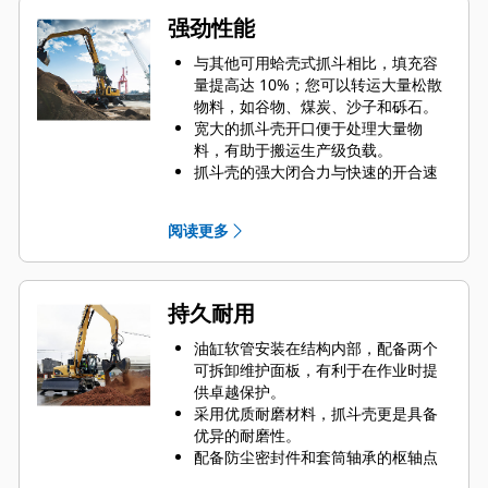
强劲性能
与其他可用蛤壳式抓斗相比，填充容
量提高达 10%；您可以转运大量松散
物料，如谷物、煤炭、沙子和砾石。
宽大的抓斗壳开口便于处理大量物
料，有助于搬运生产级负载。
抓斗壳的强大闭合力与快速的开合速
度相结合，缩短了循环时间，实现高
效工作，提高了单位时间内的工作
阅读更多
量。
Cat PL161 工装定位器是一款蓝牙设
备，可以帮您快速轻松地找到工装。
机器的车载蓝牙读取器或您手机上的
持久耐用
Cat 应用程序则可以帮助自动定位设
备。
油缸软管安装在结构内部，配备两个
借助 Cat Payload（适用于挖掘机）可
可拆卸维护面板，有利于在作业时提
实现行驶中称重和无需回转即可得出
供卓越保护。
实时有效负载估计值，从而达到精确
采用优质耐磨材料，抓斗壳更是具备
的目标装载量并提高装载效率。
优异的耐磨性。
Cat 机器预设最适合抓斗的性能设置，
配备防尘密封件和套筒轴承的枢轴点
可最大限度提高机器和抓斗的配对与
有助于延长产品使用寿命。