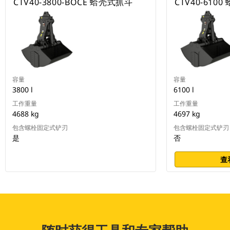
CTV40-3800-BOCE 蛤壳式抓斗
CTV40-610
容量
容量
3800 l
6100 l
工作重量
工作重量
4688 kg
4697 kg
包含螺栓固定式铲刃
包含螺栓固定式铲刃
是
否
查