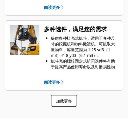
效率水平。
两个高质量的油缸配有缓冲器，可以
阅读更多
缓冲抓斗壳打开时的作用力，能够承
受高达 5076 psi（35000 kPa）的液
压压力，并且可以减轻驾驶室振动，
使运行更加平稳。
多种选件，满足您的需求
标配两个起吊钩。它们安装在机具两
侧，帮助您将小型机器吊送至船舶的
提供多种蛤壳式抓斗，适用于各种尺
货舱中，从而无需更换工装或机器即
寸的挖掘机和物料搬运机。可抓取大
可完成作业。
量物料，容量范围为 1.25 yd3（1
m3）至 8 yd3（6.1 m3）。
抓斗壳的螺栓固定式铲刃选件将有助
于提高产品使用寿命以及对磨损性物
料的适用性。
螺栓固定式铲刃有利于刮板在更为艰
阅读更多
难的作业应用中提高对粘性物料的卸
载力。
加载更多