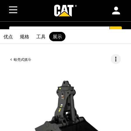
person
SEARCH
search
优点
规格
工具
展示
more_vert
蛤壳式抓斗