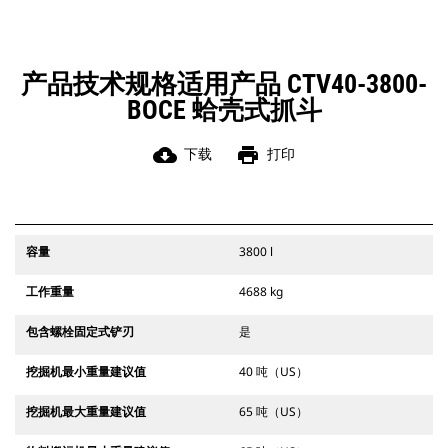
产品技术规格适用产品 CTV40-3800-
BOCE 蛤壳式抓斗
cloud_download
print
下载
打印
容量
3800 l
工作重量
4688 kg
包含螺栓固定式铲刃
是
挖掘机最小重量建议值
40 吨（US）
挖掘机最大重量建议值
65 吨（US）