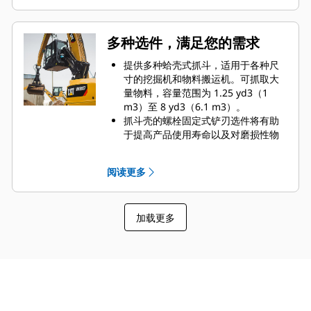
受高达 5076 psi（35000 kPa）的液
压压力，并且可以减轻驾驶室振动，
使运行更加平稳。
多种选件，满足您的需求
标配两个起吊钩。它们安装在机具两
侧，帮助您将小型机器吊送至船舶的
提供多种蛤壳式抓斗，适用于各种尺
货舱中，从而无需更换工装或机器即
寸的挖掘机和物料搬运机。可抓取大
可完成作业。
量物料，容量范围为 1.25 yd3（1
m3）至 8 yd3（6.1 m3）。
抓斗壳的螺栓固定式铲刃选件将有助
于提高产品使用寿命以及对磨损性物
料的适用性。
螺栓固定式铲刃有利于刮板在更为艰
阅读更多
难的作业应用中提高对粘性物料的卸
载力。
加载更多