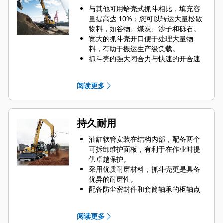
与其他可用蛤壳式抓斗相比，填充容
量提高达 10%；您可以转运大量松散
物料，如谷物、煤炭、沙子和砾石。
宽大的抓斗壳开口便于处理大量物
料，有助于搬运生产级负载。
抓斗壳的强大闭合力与快速的开合速
度相结合，缩短了循环时间，实现高
效工作，提高了单位时间内的工作
阅读更多
量。
Cat PL161 工装定位器是一款蓝牙设
备，可以帮您快速轻松地找到工装。
机器的车载蓝牙读取器或您手机上的
持久耐用
Cat 应用程序则可以帮助自动定位设
备。
油缸软管安装在结构内部，配备两个
借助 Cat Payload（适用于挖掘机）可
可拆卸维护面板，有利于在作业时提
实现行驶中称重和无需回转即可得出
供卓越保护。
实时有效负载估计值，从而达到精确
采用优质耐磨材料，抓斗壳更是具备
的目标装载量并提高装载效率。
优异的耐磨性。
Cat 机器预设最适合抓斗的性能设置，
配备防尘密封件和套筒轴承的枢轴点
可最大限度提高机器和抓斗的配对与
有助于延长产品使用寿命。
效率水平。
两个高质量的油缸配有缓冲器，可以
阅读更多
缓冲抓斗壳打开时的作用力，能够承