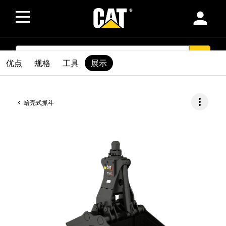
person
SEARCH
search
优点
规格
工具
展示
more_vert
蛤壳式抓斗