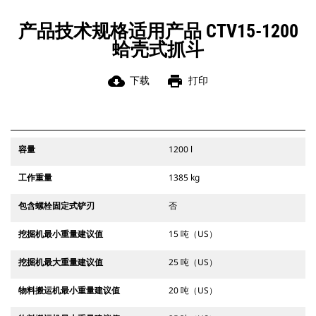
产品技术规格适用产品 CTV15-1200
蛤壳式抓斗
cloud_download
print
下载
打印
容量
1200 l
工作重量
1385 kg
包含螺栓固定式铲刃
否
挖掘机最小重量建议值
15 吨（US）
挖掘机最大重量建议值
25 吨（US）
物料搬运机最小重量建议值
20 吨（US）