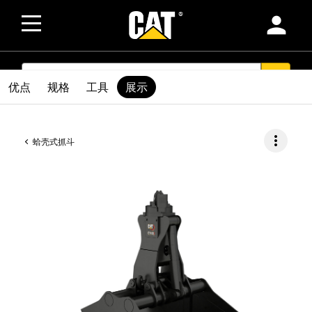
person
SEARCH
search
优点
规格
工具
展示
more_vert
蛤壳式抓斗