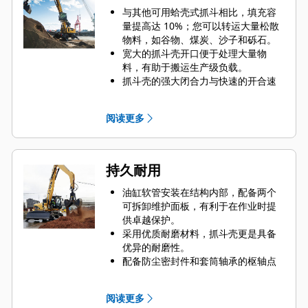
与其他可用蛤壳式抓斗相比，填充容
量提高达 10%；您可以转运大量松散
物料，如谷物、煤炭、沙子和砾石。
宽大的抓斗壳开口便于处理大量物
料，有助于搬运生产级负载。
抓斗壳的强大闭合力与快速的开合速
度相结合，缩短了循环时间，实现高
效工作，提高了单位时间内的工作
阅读更多
量。
Cat PL161 工装定位器是一款蓝牙设
备，可以帮您快速轻松地找到工装。
机器的车载蓝牙读取器或您手机上的
持久耐用
Cat 应用程序则可以帮助自动定位设
备。
油缸软管安装在结构内部，配备两个
借助 Cat Payload（适用于挖掘机）可
可拆卸维护面板，有利于在作业时提
实现行驶中称重和无需回转即可得出
供卓越保护。
实时有效负载估计值，从而达到精确
采用优质耐磨材料，抓斗壳更是具备
的目标装载量并提高装载效率。
优异的耐磨性。
Cat 机器预设最适合抓斗的性能设置，
配备防尘密封件和套筒轴承的枢轴点
可最大限度提高机器和抓斗的配对与
有助于延长产品使用寿命。
效率水平。
两个高质量的油缸配有缓冲器，可以
阅读更多
缓冲抓斗壳打开时的作用力，能够承