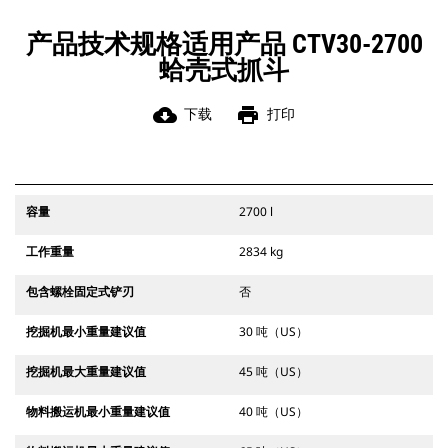
产品技术规格适用产品 CTV30-2700
蛤壳式抓斗
cloud_download
print
下载
打印
容量
2700 l
工作重量
2834 kg
包含螺栓固定式铲刃
否
挖掘机最小重量建议值
30 吨（US）
挖掘机最大重量建议值
45 吨（US）
物料搬运机最小重量建议值
40 吨（US）