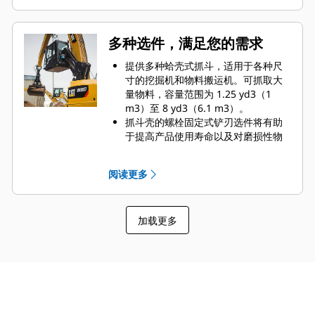
受高达 5076 psi（35000 kPa）的液
压压力，并且可以减轻驾驶室振动，
使运行更加平稳。
多种选件，满足您的需求
标配两个起吊钩。它们安装在机具两
侧，帮助您将小型机器吊送至船舶的
提供多种蛤壳式抓斗，适用于各种尺
货舱中，从而无需更换工装或机器即
寸的挖掘机和物料搬运机。可抓取大
可完成作业。
量物料，容量范围为 1.25 yd3（1
m3）至 8 yd3（6.1 m3）。
抓斗壳的螺栓固定式铲刃选件将有助
于提高产品使用寿命以及对磨损性物
料的适用性。
螺栓固定式铲刃有利于刮板在更为艰
阅读更多
难的作业应用中提高对粘性物料的卸
载力。
加载更多