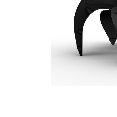
GSH525 5 叉齿 750 升桔皮式抓斗
优
更改型号