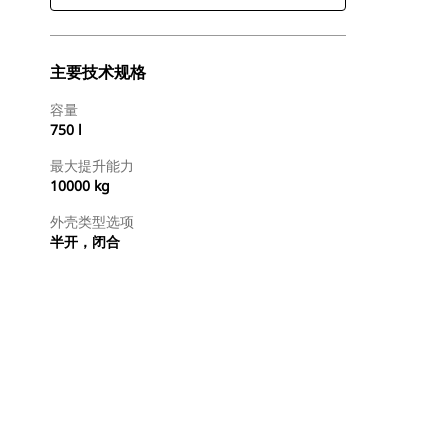
主要技术规格
容量
750 l
最大提升能力
10000 kg
外壳类型选项
半开，闭合
查找代理商
请求报价