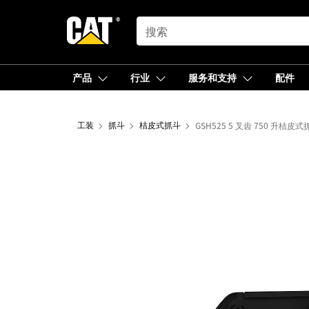
SEARCH
产品
行业
服务和支持
配件
工装
抓斗
桔皮式抓斗
GSH525 5 叉齿 750 升桔皮式