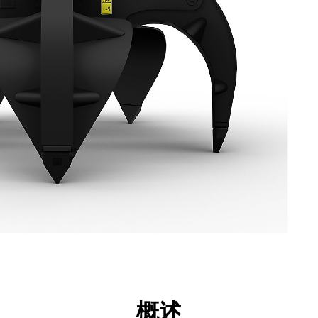
点
规格
工具
展示
概述