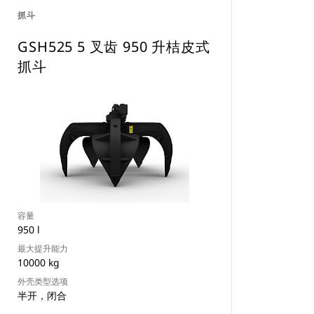
抓斗
GSH525 5 叉齿 950 升桔皮式
抓斗
容量
950 l
最大提升能力
10000 kg
外壳类型选项
半开，闭合