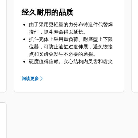
经久耐用的品质
由于采用更轻量的力分布铸造件代替焊
接件，抓斗寿命得以延长。
抓斗壳体上采用重负荷、耐磨型上下限
位器，可防止油缸过度伸展，避免铰接
点和叉齿尖发生不必要的磨损。
硬度值得信赖。实心结构内叉齿和齿尖
采用高等级钢制成，可以承受磨蚀和金
属间磨损。铰接点采用铸造件，可消除
阅读更多
机架上的薄弱点。
采用易于更换的铸造叉齿尖，增加磨损
寿命。