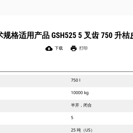
规格适用产品 GSH525 5 叉齿 750 升
cloud_download
print
下载
打印
750 l
10000 kg
半开，闭合
5
25 吨（US）