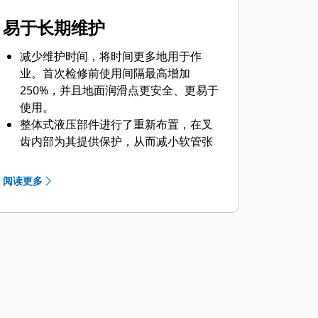
易于长期维护
减少维护时间，将时间更多地用于作
业。首次检修前使用间隔最高增加
250%，并且地面润滑点更安全、更易于
使用。
整体式液压部件进行了重新布置，在叉
齿内部为其提供保护，从而减小软管张
力，避免妨碍物料。
通过可拆卸面板，轻松检修叉齿内部的
阅读更多
液压装置。面板还附带防尘密封，用于
保护叉齿内部的关键零件。
使用安装支架辅助以保持安全的工作环
境，在机器上安装抓斗时，它可以使支
架保持竖直。