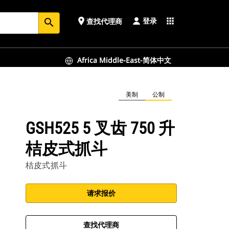
登录
place
apps
查找代理商
search
Africa Middle-East-简体中文
美制
公制
GSH525 5 叉齿 750 升
桔皮式抓斗
桔皮式抓斗
请求报价
查找代理商