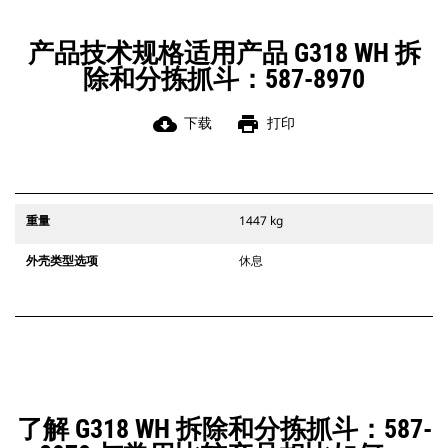
产品技术规格适用产品 G318 WH 拆
除和分拣抓斗：587-8970
cloud_download
print
下载
打印
重量
1447 kg
外壳类型选项
休息
了解 G318 WH 拆除和分拣抓斗：587-