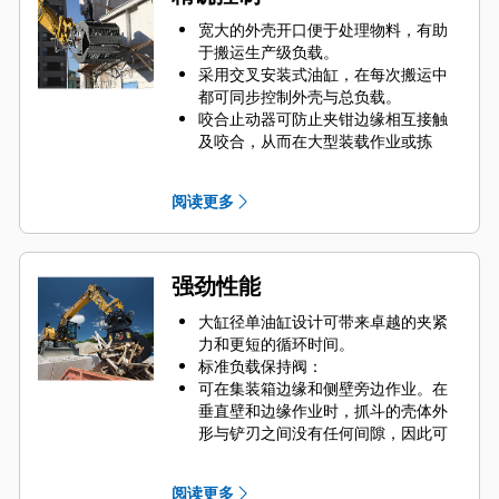
宽大的外壳开口便于处理物料，有助
于搬运生产级负载。
采用交叉安装式油缸，在每次搬运中
都可同步控制外壳与总负载。
咬合止动器可防止夹钳边缘相互接触
及咬合，从而在大型装载作业或拣
取、分拣、放置小型物料时保持良好
的抓握力。
阅读更多
灰尘和其他精细物料可通过格栅和多
孔式外壳滤出，为操作员提供良好的
视野，方便其看清负载状况。
物料分拣快速，有助于简化现场分拣
强劲性能
流程，节省处理费用。
具有油缸减震功能，外壳移动顺畅可
大缸径单油缸设计可带来卓越的夹紧
控。
力和更短的循环时间。
集成止动器可锁定旋转器，防止外壳
标准负载保持阀：
在移动期间误开。
可在集装箱边缘和侧壁旁边作业。在
垂直壁和边缘作业时，抓斗的壳体外
形与铲刃之间没有任何间隙，因此可
以轻松进入卡车、拖车、集装箱和料
箱的边角以及 90 度角。
阅读更多