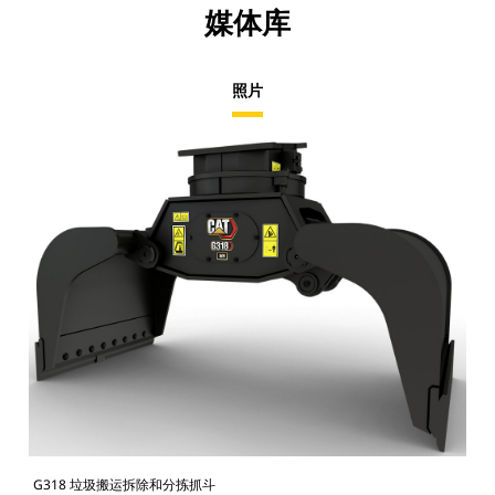
媒体库
照片
G318 垃圾搬运拆除和分拣抓斗
正