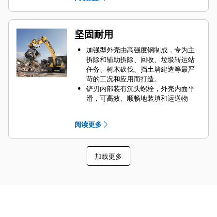
通过大型维护面板轻松检修内部零
件。
配有高扭矩电机，维修周期更长，可
最大程度地发挥抓斗性能。
坚固耐用
加强型外壳由高强度钢制成，专为主
拆除和辅助拆除、回收、垃圾转运站
任务、树木砍伐、挡土墙建造等最严
苛的工况和应用而打造。
铲刃内部装有沉头螺栓，外壳内面平
滑，可高效、顺畅地装填和运送物
料。
抓斗旋转动力足，可通过位于外环的
阅读更多
电机将物料拧在一起或分离。
无论是否旋转，抓斗都可执行回转和
开/闭功能，从而提高了液压系统的可
加载更多
靠性。
无需移动机器，即可旋转并对准抓
斗，从任意角度抓取物料，从而减少
底盘系统的磨损。
操作员只需待在安全的驾驶室内，即
可使用抓斗拆卸整个结构。