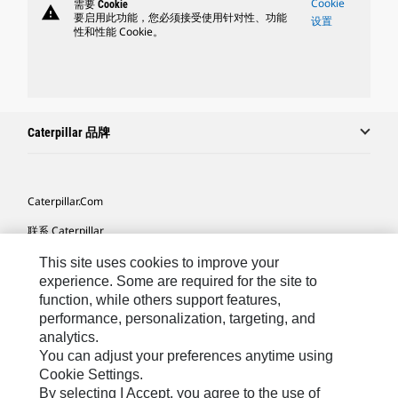
Cookie
需要 Cookie
warning
要启用此功能，您必须接受使用针对性、功能
设置
性和性能 Cookie。
Caterpillar 品牌
Caterpillar.com
联系 Caterpillar
我的营销首选项
This site uses cookies to improve your
experience. Some are required for the site to
站点地图
function, while others support features,
performance, personalization, targeting, and
Cookie Settings
analytics.
法律
You can adjust your preferences anytime using
Cookie Settings.
隐私
By selecting I Accept, you agree to the use of