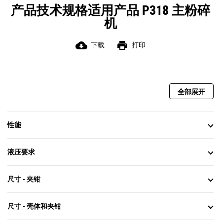
产品技术规格适用产品 P318 主粉碎
机
cloud_download
print
下载
打印
全部展开
性能
液压要求
尺寸 - 夹钳
尺寸 - 壳体和夹钳